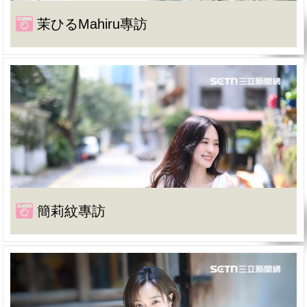
茉ひるMahiru專訪
簡莉紋專訪