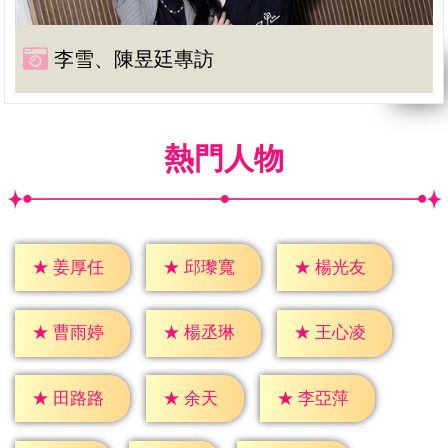
李雪、陳昱廷專訪
熱門人物
★
姜厚任
★
邱瓈寬
★
楊光友
★
曹雨婷
★
楊丞琳
★
王心凌
★
余天
★
田路路
★
李亞萍