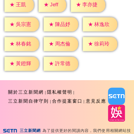
★
Jeff
★
王凱
★
李亦捷
★
吳宗憲
★
陳品妤
★
林逸欣
★
林春銘
★
周杰倫
★
徐莉玲
★
黃鐙輝
★
許常德
關於三立新聞網
隱私權聲明
三立新聞自律守則
合作提案窗口
意見反應
三立新聞網
為了提供更好的閱讀內容，我們使用相關網站技