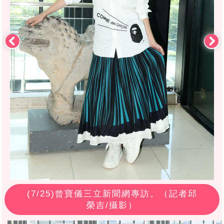
(
7
/25)曾寶儀三立新聞網專訪。（記者邱
榮吉/攝影）