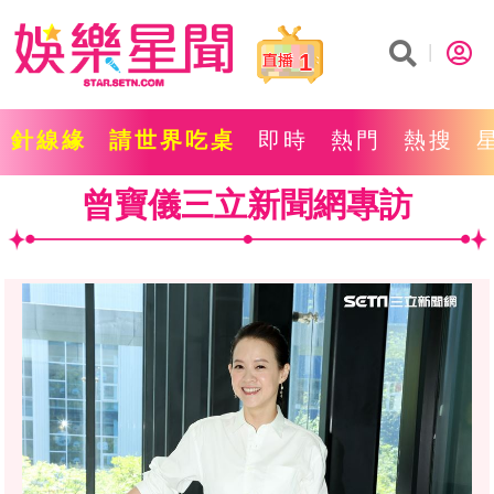
1
針線緣
請世界吃桌
即時
熱門
熱搜
曾寶儀三立新聞網專訪