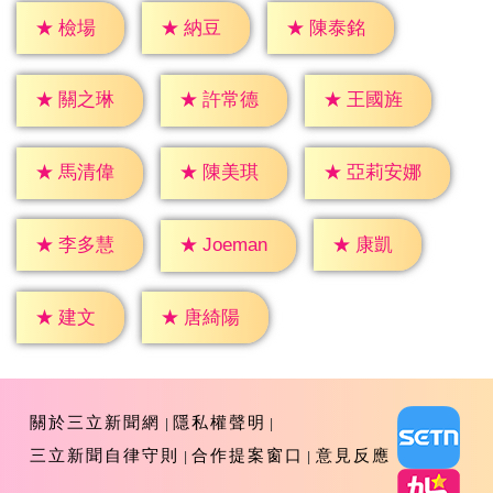
★
檢場
★
納豆
★
陳泰銘
★
關之琳
★
許常德
★
王國旌
★
馬清偉
★
陳美琪
★
亞莉安娜
★
康凱
★
李多慧
★
Joeman
★
建文
★
唐綺陽
關於三立新聞網
隱私權聲明
三立新聞自律守則
合作提案窗口
意見反應