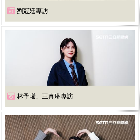
劉冠廷專訪
林予晞、王真琳專訪