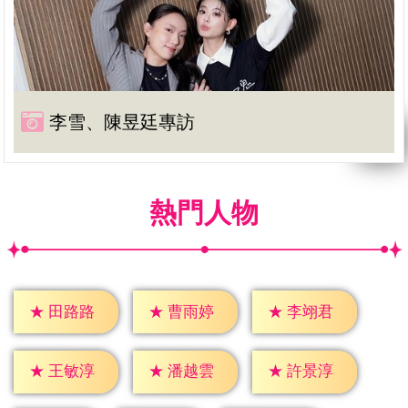
李雪、陳昱廷專訪
熱門人物
★
田路路
★
曹雨婷
★
李翊君
★
王敏淳
★
潘越雲
★
許景淳