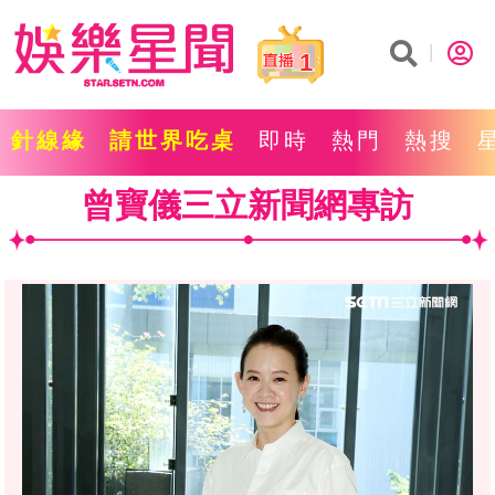
1
針線緣
請世界吃桌
即時
熱門
熱搜
曾寶儀三立新聞網專訪