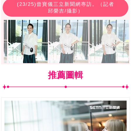
(
23
/25)曾寶儀三立新聞網專訪。（記者
邱榮吉/攝影）
推薦圖輯