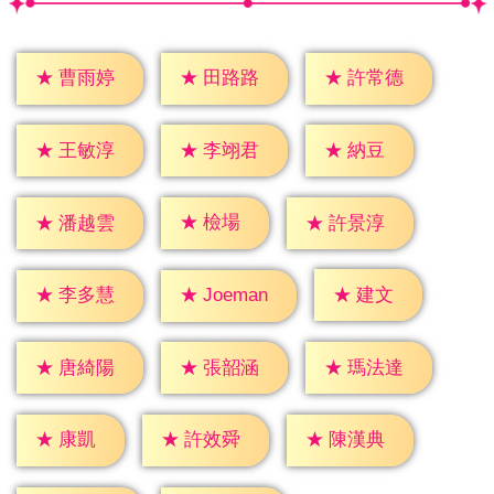
★
曹雨婷
★
田路路
★
許常德
★
納豆
★
王敏淳
★
李翊君
★
檢場
★
潘越雲
★
許景淳
★
建文
★
李多慧
★
Joeman
★
唐綺陽
★
張韶涵
★
瑪法達
★
康凱
★
許效舜
★
陳漢典