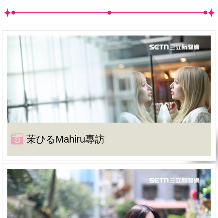
茉ひるMahiru專訪