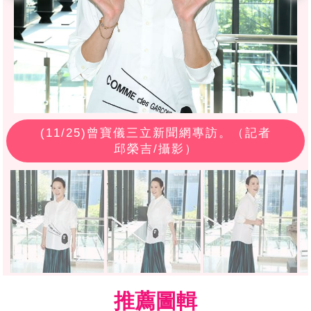
(
11
/25)曾寶儀三立新聞網專訪。（記者
邱榮吉/攝影）
推薦圖輯