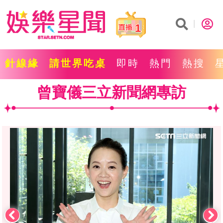
1
針線緣
請世界吃桌
即時
熱門
熱搜
曾寶儀三立新聞網專訪