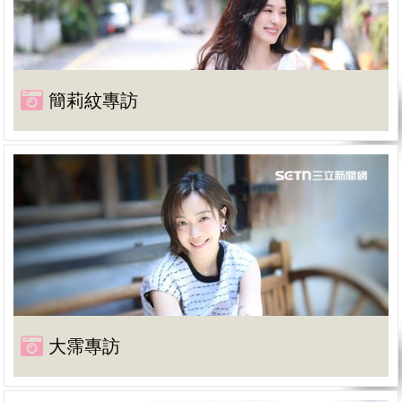
簡莉紋專訪
大霈專訪