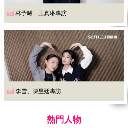
林予晞、王真琳專訪
李雪、陳昱廷專訪
熱門人物