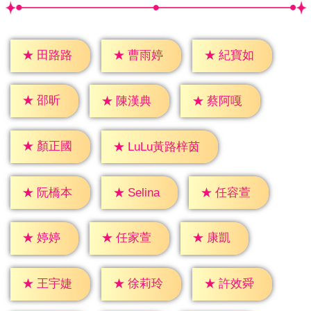
★
田路路
★
曹雨婷
★
紀寶如
★
邵昕
★
陳漢典
★
蔡阿嘎
★
顏正國
★
LuLu黃路梓茵
★
Selina
★
阮橋本
★
任容萱
★
婷婷
★
康凱
★
任家萱
★
王宇婕
★
徐莉玲
★
許效舜