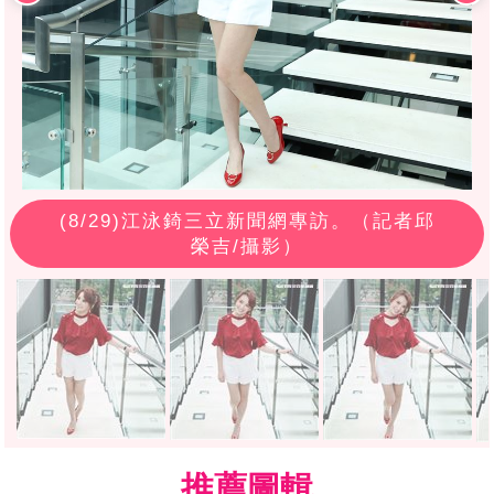
(
8
/29)江泳錡三立新聞網專訪。（記者邱
榮吉/攝影）
推薦圖輯