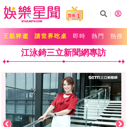
1
王凱猝逝
請世界吃桌
即時
熱門
熱搜
江泳錡三立新聞網專訪