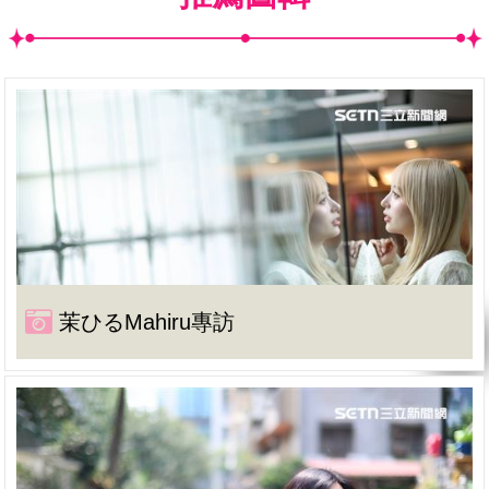
茉ひるMahiru專訪