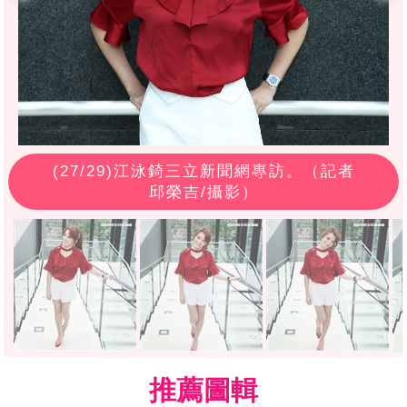
(
27
/29)江泳錡三立新聞網專訪。（記者
邱榮吉/攝影）
推薦圖輯