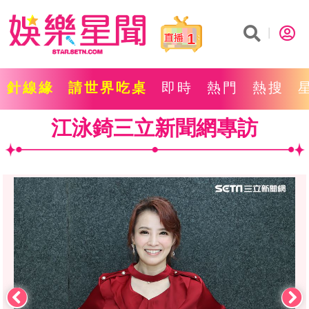
1
針線緣
請世界吃桌
即時
熱門
熱搜
江泳錡三立新聞網專訪