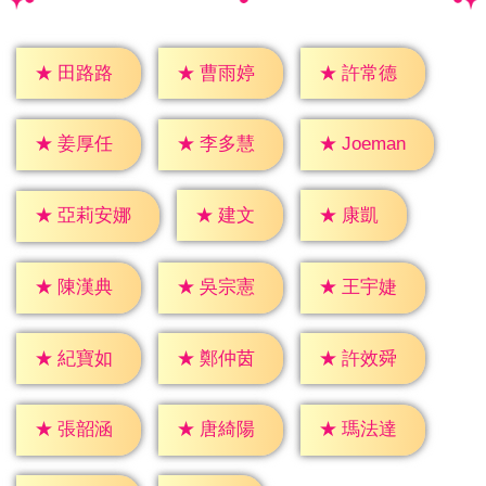
★
田路路
★
曹雨婷
★
許常德
★
姜厚任
★
李多慧
★
Joeman
★
建文
★
康凱
★
亞莉安娜
★
陳漢典
★
吳宗憲
★
王宇婕
★
紀寶如
★
鄭仲茵
★
許效舜
★
張韶涵
★
唐綺陽
★
瑪法達