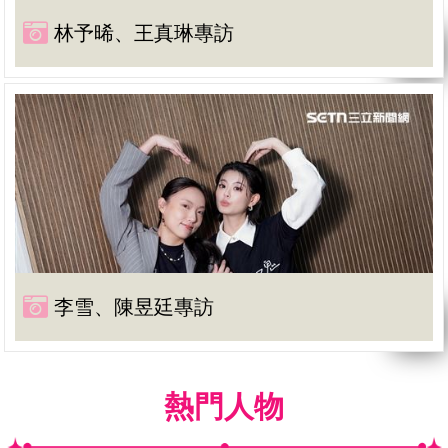
林予晞、王真琳專訪
李雪、陳昱廷專訪
熱門人物