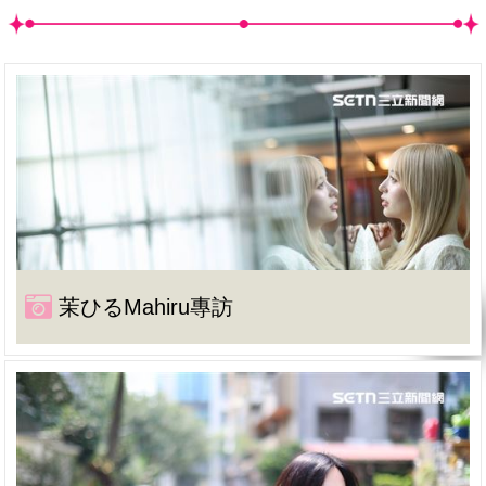
茉ひるMahiru專訪