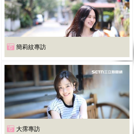
簡莉紋專訪
大霈專訪