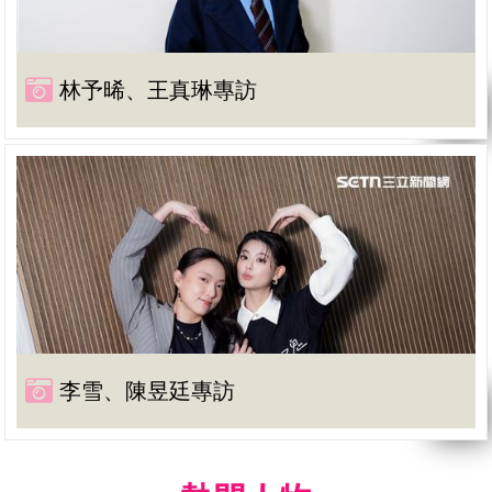
林予晞、王真琳專訪
李雪、陳昱廷專訪