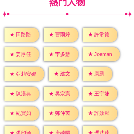
熱門人物
★
田路路
★
曹雨婷
★
許常德
★
姜厚任
★
李多慧
★
Joeman
★
建文
★
康凱
★
亞莉安娜
★
陳漢典
★
吳宗憲
★
王宇婕
★
紀寶如
★
鄭仲茵
★
許效舜
★
張韶涵
★
唐綺陽
★
瑪法達