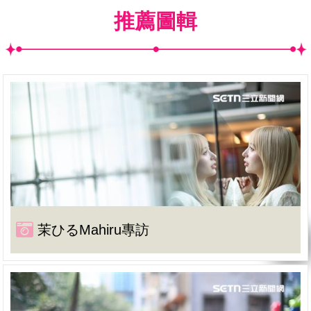
推薦圖輯
茉ひるMahiru專訪