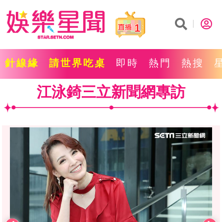
1
針線緣
請世界吃桌
即時
熱門
熱搜
江泳錡三立新聞網專訪