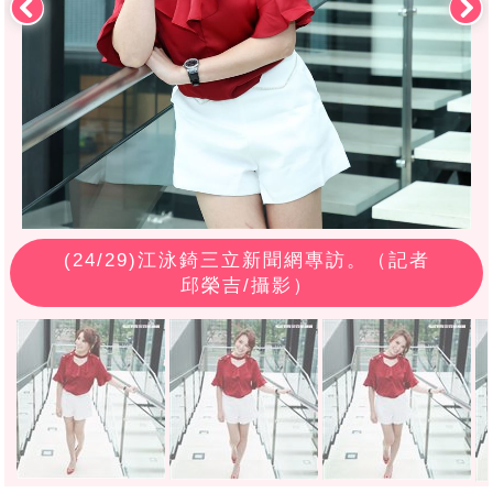
(
24
/29)江泳錡三立新聞網專訪。（記者
邱榮吉/攝影）