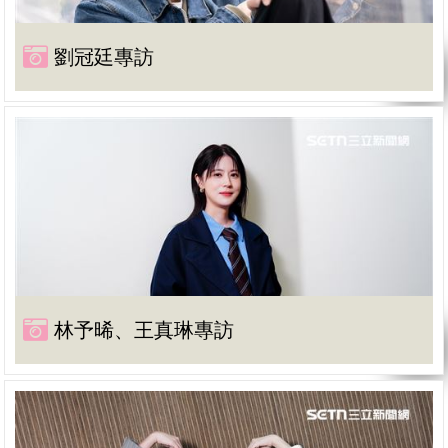
劉冠廷專訪
林予晞、王真琳專訪