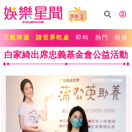
1
王凱猝逝
請世界吃桌
即時
熱門
熱搜
白家綺出席忠義基金會公益活動