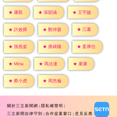
★
康凱
★
張韶涵
★
王宇婕
★
江蕙
★
許效舜
★
鄭仲茵
★
孫燕姿
★
唐綺陽
★
姜厚任
★
康康
★
Mina
★
瑪法達
★
蔡小虎
★
周杰倫
關於三立新聞網
隱私權聲明
三立新聞自律守則
合作提案窗口
意見反應