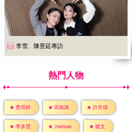
李雪、陳昱廷專訪
熱門人物
★
曹雨婷
★
田路路
★
許常德
★
建文
★
李多慧
★
Joeman