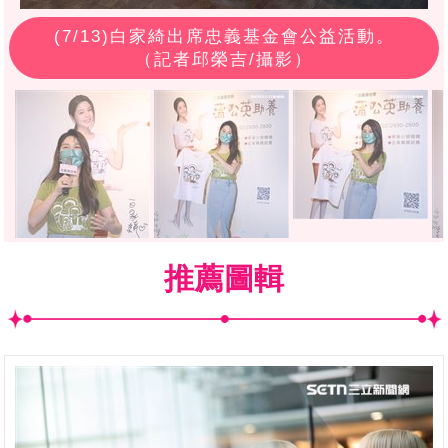
(
7
/13)白家綺出席忠義基金會公益活動。
（記者邱榮吉/攝影）
推薦圖輯