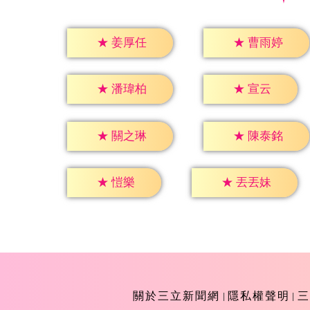
★
姜厚任
★
曹雨婷
★
宣云
★
潘瑋柏
★
關之琳
★
陳泰銘
★
愷樂
★
丟丟妹
關於三立新聞網
隱私權聲明
三