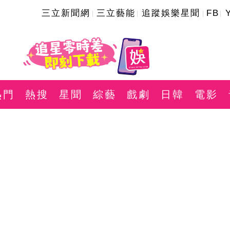
三立新聞網
三立藝能
追蹤娛樂星聞
FB
熱門
熱搜
星聞
綜藝
戲劇
日韓
電影