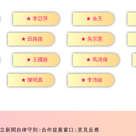
★
余天
★
李亞萍
★
田路路
★
吳宗憲
★
王國旌
★
馬清偉
★
陳明真
★
李沛綾
立新聞自律守則
合作提案窗口
意見反應