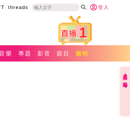
YT
threads
登入
1
音樂
專題
影音
節目
圖輯
直播✦活動