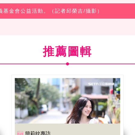
忠義基金會公益活動。（記者邱榮吉/攝影）
推薦圖輯
簡莉紋專訪