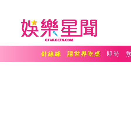
針線緣
請世界吃桌
即時