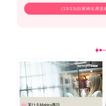
(
13
/13)白家綺出席
茉ひるMahiru專訪