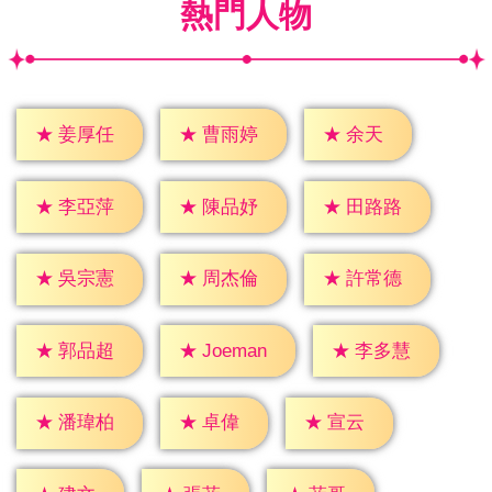
熱門人物
★
余天
★
姜厚任
★
曹雨婷
★
李亞萍
★
陳品妤
★
田路路
★
吳宗憲
★
周杰倫
★
許常德
★
郭品超
★
李多慧
★
Joeman
★
卓偉
★
宣云
★
潘瑋柏