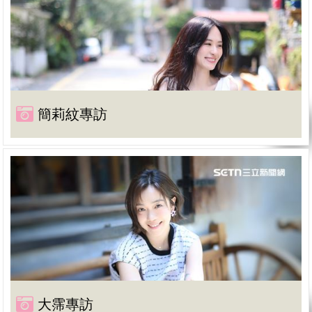
簡莉紋專訪
大霈專訪