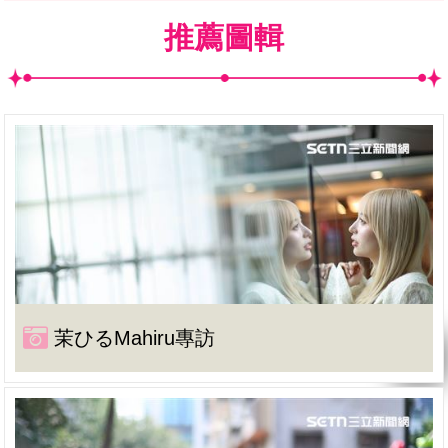
推薦圖輯
茉ひるMahiru專訪