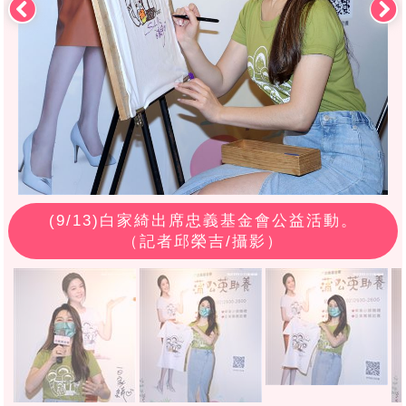
(
9
/13)白家綺出席忠義基金會公益活動。
（記者邱榮吉/攝影）