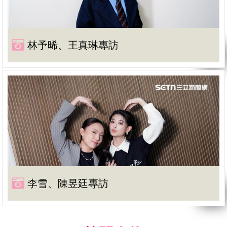
林予晞、王真琳專訪
李雪、陳昱廷專訪