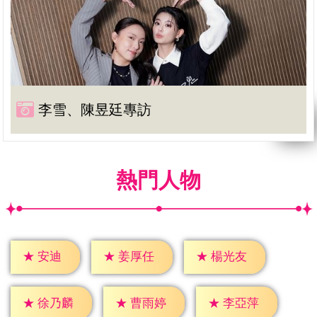
李雪、陳昱廷專訪
熱門人物
★
安迪
★
姜厚任
★
楊光友
★
徐乃麟
★
曹雨婷
★
李亞萍