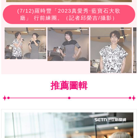
(
7
/12)羅時豐「2023真愛秀·藍寶石大歌
廳」 行前練團。（記者邱榮吉/攝影）
推薦圖輯