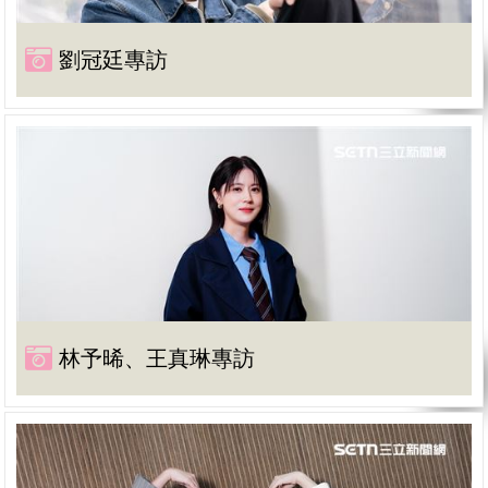
劉冠廷專訪
林予晞、王真琳專訪