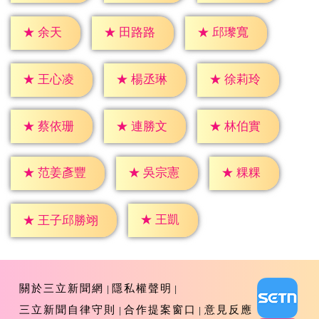
★
余天
★
田路路
★
邱瓈寬
★
王心凌
★
楊丞琳
★
徐莉玲
★
蔡依珊
★
連勝文
★
林伯實
★
粿粿
★
吳宗憲
★
范姜彥豐
★
王凱
★
王子邱勝翊
關於三立新聞網
隱私權聲明
三立新聞自律守則
合作提案窗口
意見反應