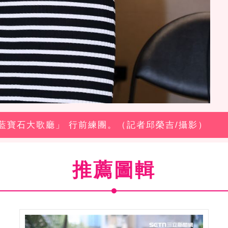
愛秀·藍寶石大歌廳」 行前練團。（記者邱榮吉/攝影）
推薦圖輯