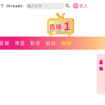
YT
threads
登入
1
音樂
專題
影音
節目
圖輯
直播✦活動