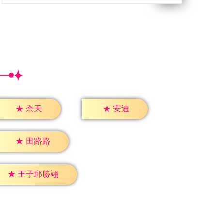
★
余天
★
安迪
★
田路路
★
王子邱勝翊