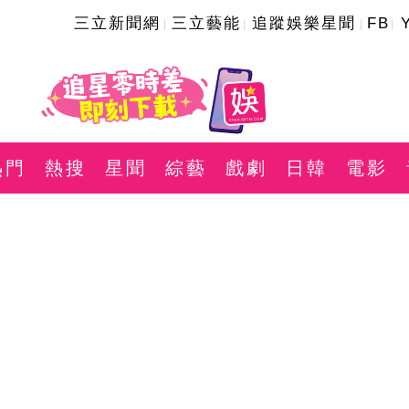
三立新聞網
三立藝能
追蹤娛樂星聞
FB
熱門
熱搜
星聞
綜藝
戲劇
日韓
電影