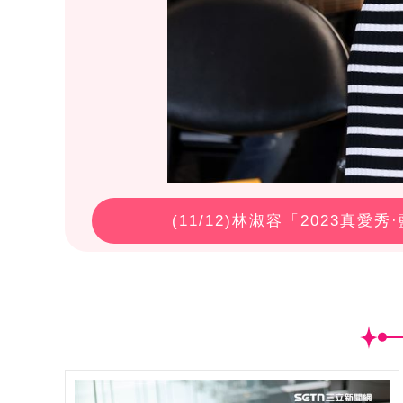
(
11
/12)林淑容「2023真