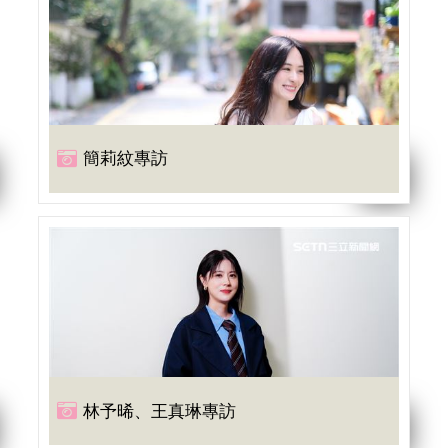
簡莉紋專訪
林予晞、王真琳專訪