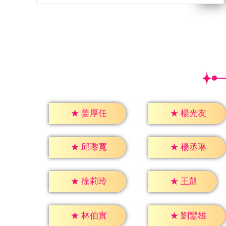
★
姜厚任
★
楊光友
★
邱瓈寬
★
楊丞琳
★
王凱
★
徐莉玲
★
林伯實
★
劉鑾雄