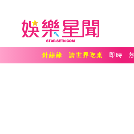
針線緣
請世界吃桌
即時