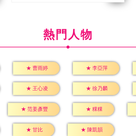
熱門人物
★
曹雨婷
★
李亞萍
★
王心凌
★
徐乃麟
★
粿粿
★
范姜彥豐
★
甘比
★
陳凱韻