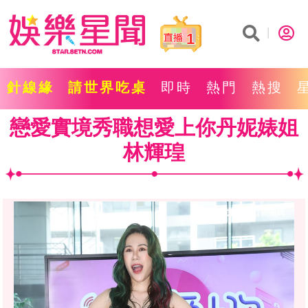
1
針線緣
請世界吃桌
即時
熱門
熱搜
戀愛實境秀職想愛上你丹妮婊姐
林輝瑝