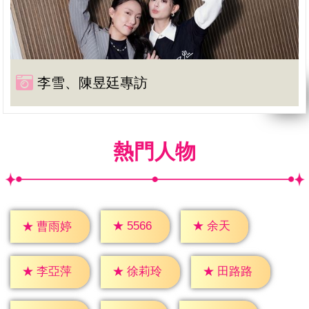
李雪、陳昱廷專訪
熱門人物
★
余天
★
5566
★
曹雨婷
★
李亞萍
★
徐莉玲
★
田路路