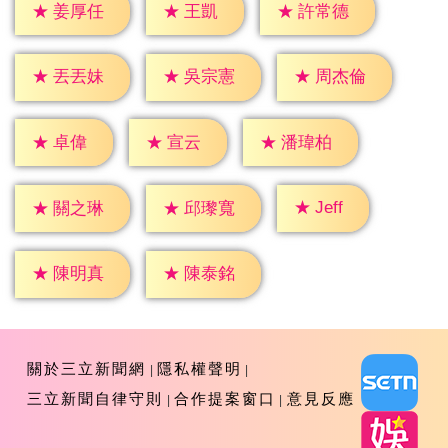
★
王凱
★
姜厚任
★
許常德
★
丟丟妹
★
吳宗憲
★
周杰倫
★
卓偉
★
宣云
★
潘瑋柏
★
Jeff
★
關之琳
★
邱瓈寬
★
陳明真
★
陳泰銘
關於三立新聞網
隱私權聲明
三立新聞自律守則
合作提案窗口
意見反應