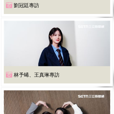
劉冠廷專訪
林予晞、王真琳專訪