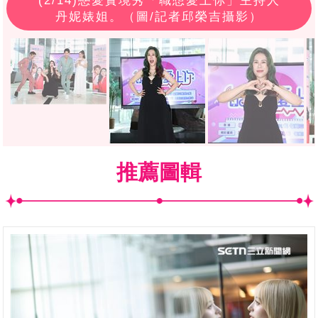
(
2
/14)戀愛實境秀「職想愛上你」主持人
丹妮婊姐。（圖/記者邱榮吉攝影）
推薦圖輯