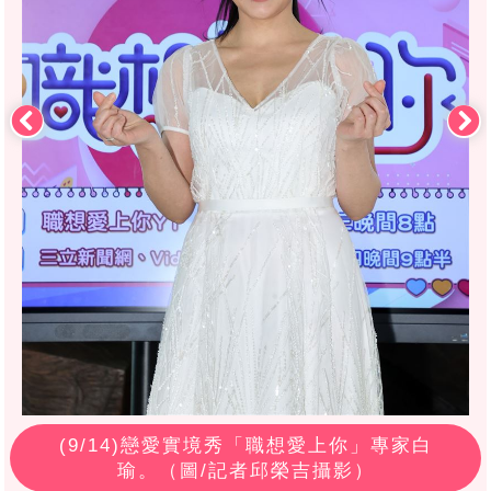
(
9
/14)戀愛實境秀「職想愛上你」專家白
瑜。（圖/記者邱榮吉攝影）