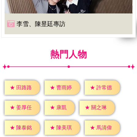
李雪、陳昱廷專訪
熱門人物
★
田路路
★
曹雨婷
★
許常德
★
康凱
★
姜厚任
★
關之琳
★
陳泰銘
★
陳美琪
★
馬清偉