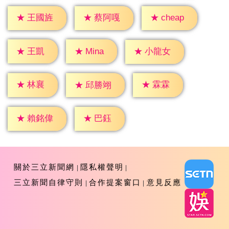
★
cheap
★
王國旌
★
蔡阿嘎
★
王凱
★
Mina
★
小龍女
★
林襄
★
霖霖
★
邱勝翊
★
巴鈺
★
賴銘偉
關於三立新聞網
隱私權聲明
三立新聞自律守則
合作提案窗口
意見反應