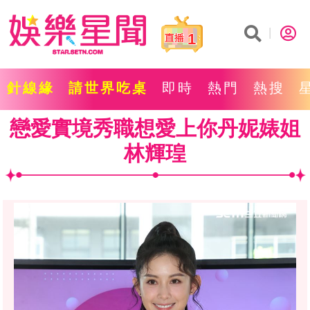
1
針線緣
請世界吃桌
即時
熱門
熱搜
戀愛實境秀職想愛上你丹妮婊姐
林輝瑝