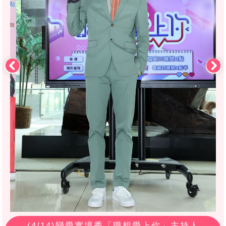
(
4
/14)戀愛實境秀「職想愛上你」主持人