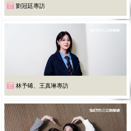
劉冠廷專訪
林予晞、王真琳專訪