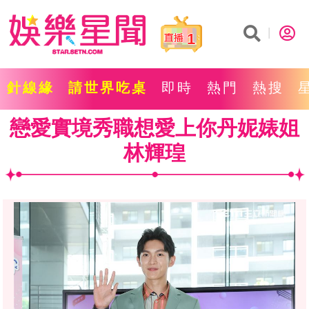
1
針線緣
請世界吃桌
即時
熱門
熱搜
戀愛實境秀職想愛上你丹妮婊姐
林輝瑝