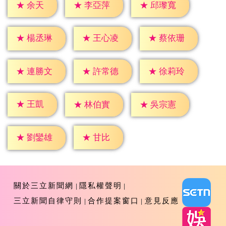
★
余天
★
李亞萍
★
邱瓈寬
★
楊丞琳
★
王心凌
★
蔡依珊
★
連勝文
★
許常德
★
徐莉玲
★
王凱
★
林伯實
★
吳宗憲
★
甘比
★
劉鑾雄
關於三立新聞網
隱私權聲明
三立新聞自律守則
合作提案窗口
意見反應