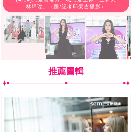
林輝瑝。（圖/記者邱榮吉攝影）
推薦圖輯