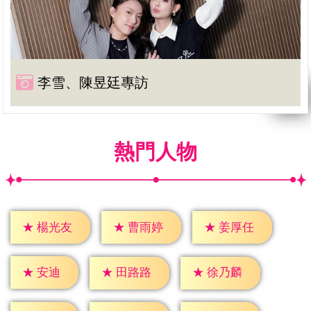
李雪、陳昱廷專訪
熱門人物
★
楊光友
★
曹雨婷
★
姜厚任
★
安迪
★
田路路
★
徐乃麟