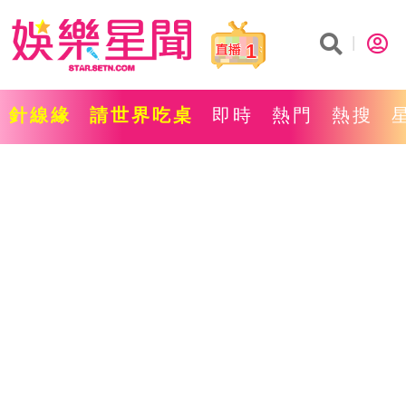
1
針線緣
請世界吃桌
即時
熱門
熱搜