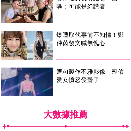
曝：可能是幻謊者
爆遭取代事前不知情！鄭
仲茵發文喊無愧心
遭AI製作不雅影像 冠佑
愛女憤怒發聲了
大數據推薦