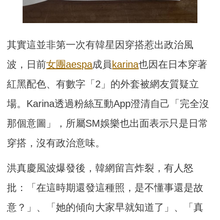
其實這並非第一次有韓星因穿搭惹出政治風
波，日前
女團aespa
成員
karina
也因在日本穿著
紅黑配色、有數字「2」的外套被網友質疑立
場。Karina透過粉絲互動App澄清自己「完全沒
那個意圖」，所屬SM娛樂也出面表示只是日常
穿搭，沒有政治意味。
洪真慶風波爆發後，韓網留言炸裂，有人怒
批：「在這時期還發這種照，是不懂事還是故
意？」、「她的傾向大家早就知道了」、「真