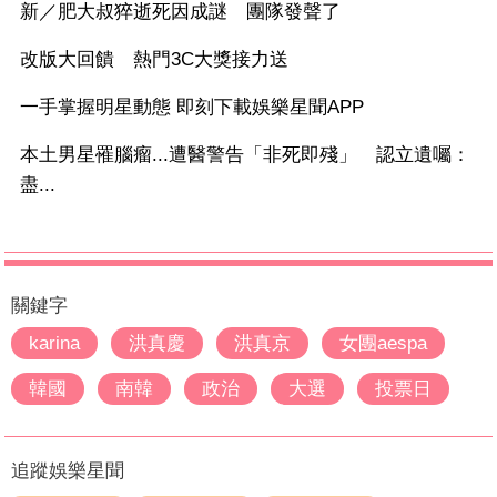
新／肥大叔猝逝死因成謎 團隊發聲了
改版大回饋 熱門3C大獎接力送
一手掌握明星動態 即刻下載娛樂星聞APP
本土男星罹腦瘤...遭醫警告「非死即殘」 認立遺囑：
盡...
關鍵字
karina
洪真慶
洪真京
女團aespa
韓國
南韓
政治
大選
投票日
追蹤娛樂星聞