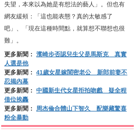
失望，本來以為她是有想法的藝人」。但也有
網友緩頰：「這也能表態？真的太敏感了
吧」、「現在這種時間點，就算想不聯想也很
難」。
更多新聞：
濱崎步否認兒生父是馬斯克 真實
人選是他
更多新聞：
41歲女星嫁閨密老公 新郎前妻不
忍揭內幕
更多新聞：
中國新生代女星拒拍吻戲 疑全程
借位挨轟
更多新聞：
周杰倫合體山下智久 配樂藏驚喜
粉全暴動