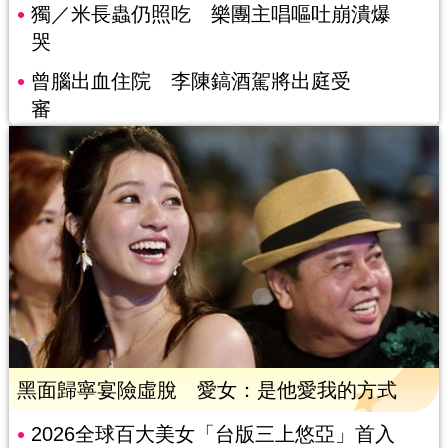
獨／米長蟲仍照吃 樂團主唱嘔吐崩潰爆
哭
曾腦出血住院 李陳鎬酒駕將出庭受
審
黑面歸寧宴險虛脫 愛女：是他愛我的方式
2026全球百大美女「台版三上悠亞」首入