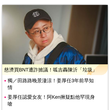
慈濟買BNT遭詐掀議！呱吉轟陳沂「垃圾」
獨／田路路晚景淒涼！姜厚任3年前早知
情
姜厚任認愛女友！阿Ken揪疑點他罕現身
嗆