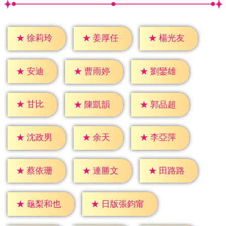
★
徐莉玲
★
姜厚任
★
楊光友
★
安迪
★
曹雨婷
★
劉鑾雄
★
甘比
★
陳凱韻
★
郭品超
★
余天
★
沈政男
★
李亞萍
★
蔡依珊
★
連勝文
★
田路路
★
龜梨和也
★
日版張鈞甯