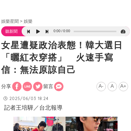
娛樂星聞
娛樂
0:00
0:00
聽新聞
女星遭疑政治表態！韓大選日
「曬紅衣穿搭」 火速手寫
信：無法原諒自己
A-
A
A+
分享
留言
2025/06/03 18:24
記者王培驊／台北報導