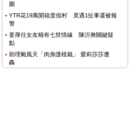
圍
YTR花19萬開箱度假村 竟遇1扯事還被報
警
姜厚任女友稱有七世情緣 陳沂揪關鍵疑
點
助理颱風天「肉身護植栽」 愛莉莎莎遭
轟