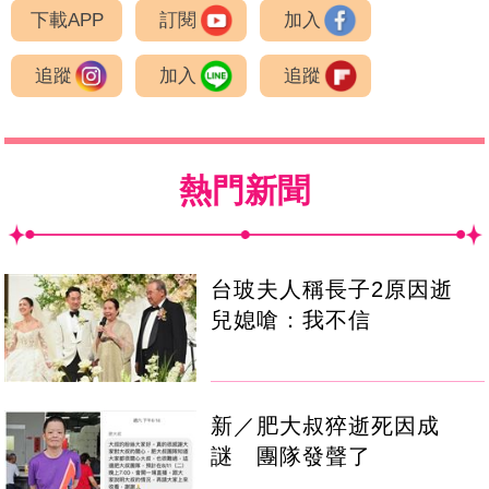
下載APP
訂閱
加入
追蹤
加入
追蹤
熱門新聞
台玻夫人稱長子2原因逝
兒媳嗆：我不信
新／肥大叔猝逝死因成
謎 團隊發聲了