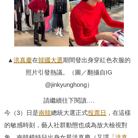
▲
洪真慶
在
韓國
大選
期間發出身穿紅色衣服的
照片引發熱議。（圖／翻攝自IG
@jinkyunghong）
請繼續往下閱讀….
今（3）日是
南韓
總統大選正式
投票日
，在這樣
的敏感時刻，藝人社群動態也成為放大檢視對
象。南韓模特兒出身女星洪真慶（又譯「
洪真