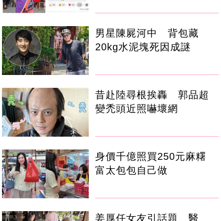
男星陳屍河中 背包藏
20kg水泥塊死因成謎
昔赴陸尋根挨轟 郭品超
變禿頭近照嚇壞網
身價千億照買250元麻糬
富太包包自己做
姜厚任女友引話題 醫