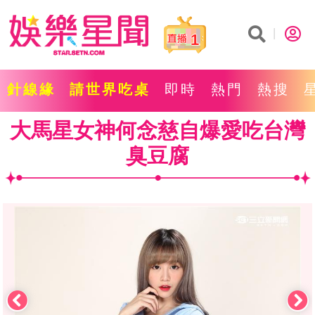
1
針線緣
請世界吃桌
即時
熱門
熱搜
大馬星女神何念慈自爆愛吃台灣
臭豆腐