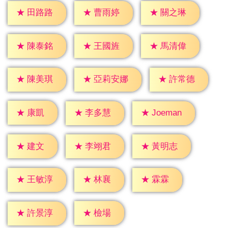
★
田路路
★
曹雨婷
★
關之琳
★
陳泰銘
★
王國旌
★
馬清偉
★
陳美琪
★
許常德
★
亞莉安娜
★
康凱
★
李多慧
★
Joeman
★
建文
★
李翊君
★
黃明志
★
林襄
★
霖霖
★
王敏淳
★
檢場
★
許景淳