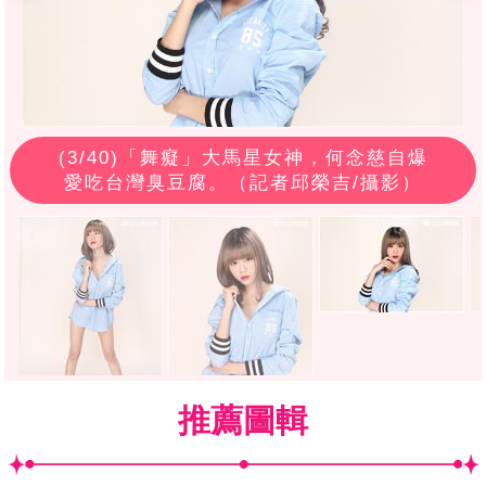
(
3
/40)「舞癡」大馬星女神，何念慈自爆
愛吃台灣臭豆腐。（記者邱榮吉/攝影）
推薦圖輯