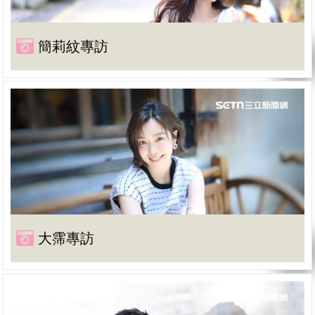
簡莉紋專訪
大霈專訪