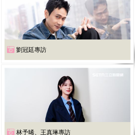
劉冠廷專訪
林予晞、王真琳專訪