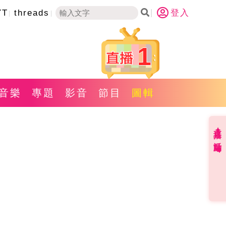
YT
threads
登入
1
音樂
專題
影音
節目
圖輯
直播✦活動