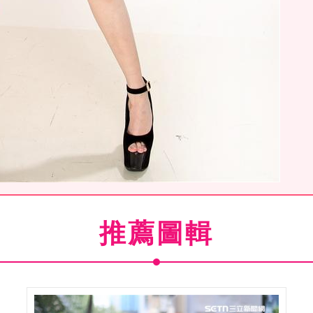
，何念慈自爆愛吃台灣臭豆腐。（記者邱榮吉/攝影）
推薦圖輯