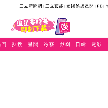
三立新聞網
三立藝能
追蹤娛樂星聞
FB
熱門
熱搜
星聞
綜藝
戲劇
日韓
電影