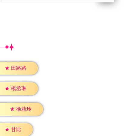
★
田路路
★
楊丞琳
★
徐莉玲
★
甘比