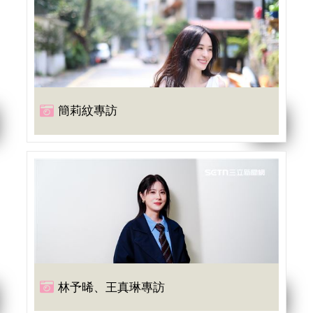
簡莉紋專訪
林予晞、王真琳專訪