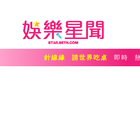
針線緣
請世界吃桌
即時