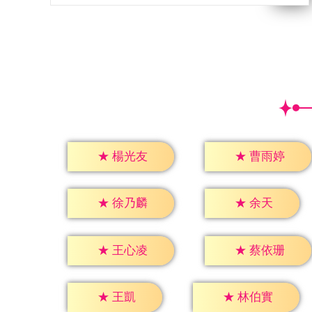
★
楊光友
★
曹雨婷
★
余天
★
徐乃麟
★
王心凌
★
蔡依珊
★
王凱
★
林伯實