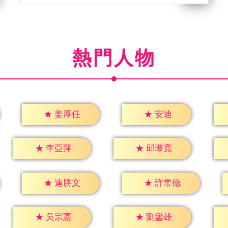
熱門人物
★
安迪
★
姜厚任
★
李亞萍
★
邱瓈寬
★
連勝文
★
許常德
★
吳宗憲
★
劉鑾雄