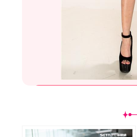
(
12
/40)「舞癡」大馬星女神