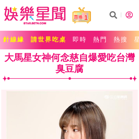
1
針線緣
請世界吃桌
即時
熱門
熱搜
大馬星女神何念慈自爆愛吃台灣
臭豆腐