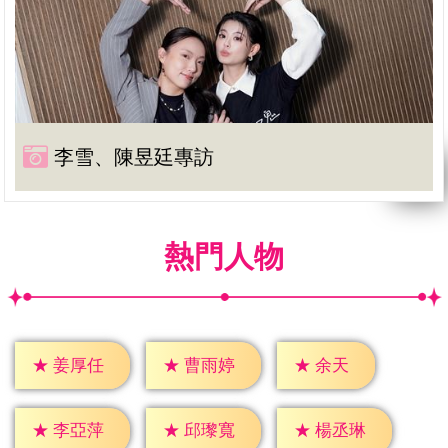
李雪、陳昱廷專訪
熱門人物
★
余天
★
姜厚任
★
曹雨婷
★
李亞萍
★
邱瓈寬
★
楊丞琳