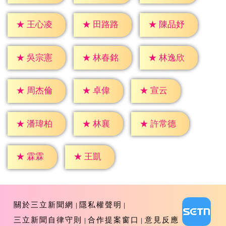
★
王心凌
★
田路路
★
陳品妤
★
吳宗憲
★
林春銘
★
林逸欣
★
卓偉
★
宣云
★
周杰倫
★
林襄
★
潘瑋柏
★
許常德
★
霖霖
★
王凱
關於三立新聞網
隱私權聲明
三立新聞自律守則
合作提案窗口
意見反應