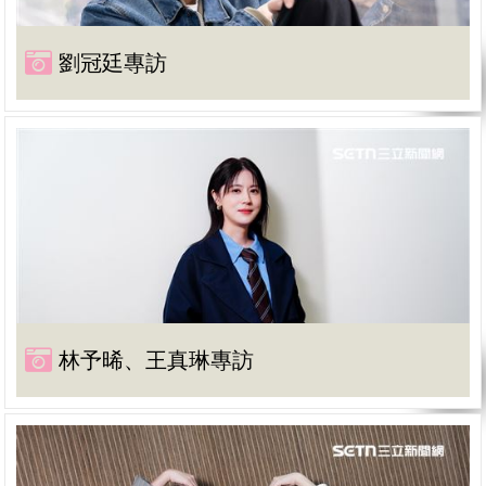
劉冠廷專訪
林予晞、王真琳專訪