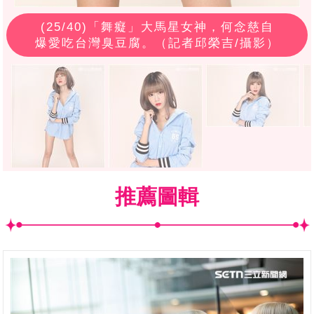
(
25
/40)「舞癡」大馬星女神，何念慈自
爆愛吃台灣臭豆腐。（記者邱榮吉/攝影）
推薦圖輯