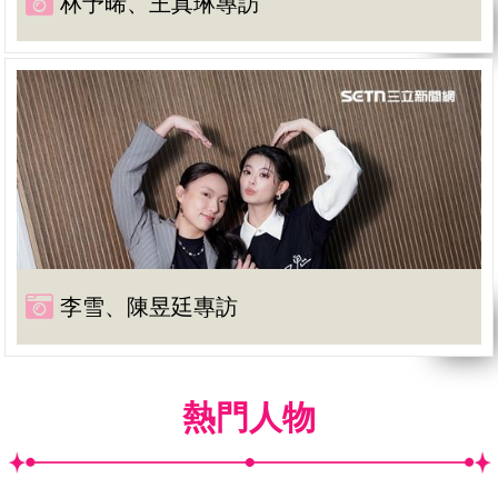
林予晞、王真琳專訪
李雪、陳昱廷專訪
熱門人物