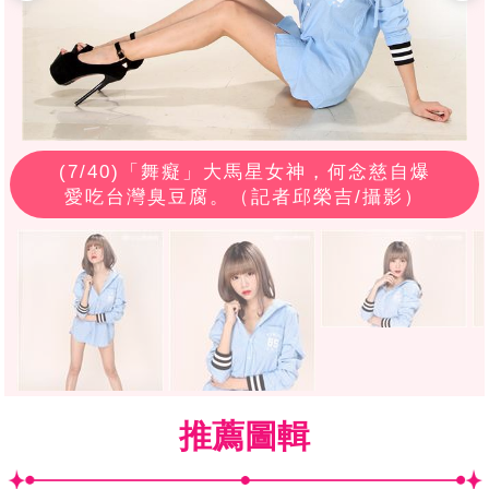
(
7
/40)「舞癡」大馬星女神，何念慈自爆
愛吃台灣臭豆腐。（記者邱榮吉/攝影）
推薦圖輯