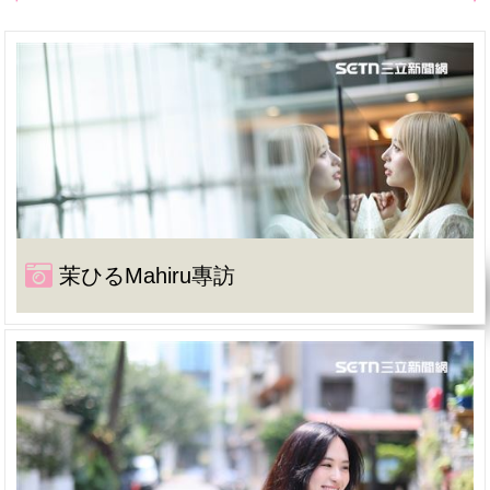
茉ひるMahiru專訪