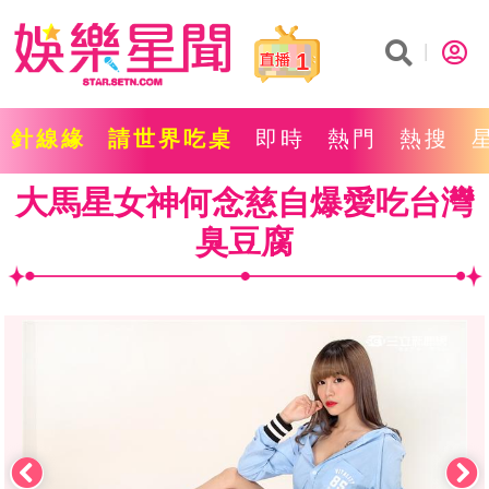
1
針線緣
請世界吃桌
即時
熱門
熱搜
大馬星女神何念慈自爆愛吃台灣
臭豆腐