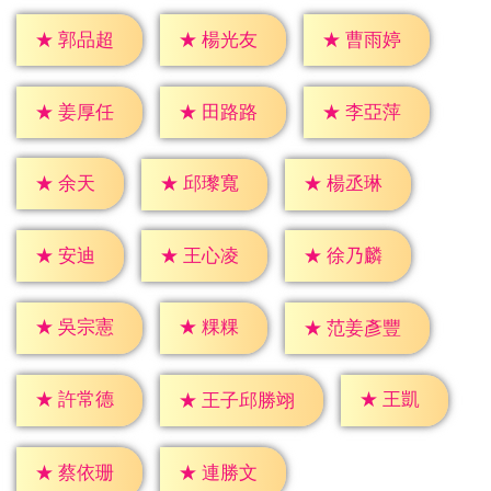
★
郭品超
★
楊光友
★
曹雨婷
★
姜厚任
★
田路路
★
李亞萍
★
余天
★
邱瓈寬
★
楊丞琳
★
安迪
★
王心凌
★
徐乃麟
★
粿粿
★
吳宗憲
★
范姜彥豐
★
王凱
★
許常德
★
王子邱勝翊
★
蔡依珊
★
連勝文