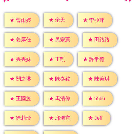
★
余天
★
曹雨婷
★
李亞萍
★
姜厚任
★
吳宗憲
★
田路路
★
王凱
★
丟丟妹
★
許常德
★
關之琳
★
陳泰銘
★
陳美琪
★
5566
★
王國旌
★
馬清偉
★
Jeff
★
徐莉玲
★
邱瓈寬