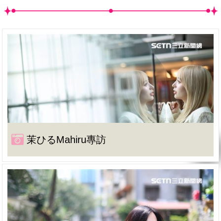
茉ひるMahiru專訪