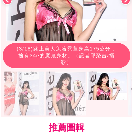
(
3
/18)路上美人魚哈霓萱身高175公分，
擁有34e的魔鬼身材。（記者邱榮吉/攝
影）
推薦圖輯