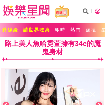
1
針線緣
請世界吃桌
即時
熱門
熱搜
路上美人魚哈霓萱擁有34e的魔
鬼身材