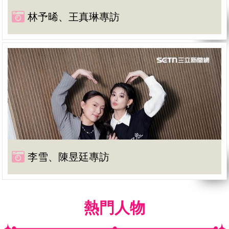
林予晞、王真琳專訪
李雪、陳昱廷專訪
熱門人物