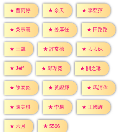
★
余天
★
曹雨婷
★
李亞萍
★
吳宗憲
★
姜厚任
★
田路路
★
王凱
★
許常德
★
丟丟妹
★
Jeff
★
邱瓈寬
★
關之琳
★
陳泰銘
★
黃鐙輝
★
馬清偉
★
李易
★
陳美琪
★
王國旌
★
六月
★
5566