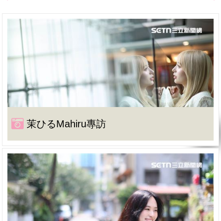
茉ひるMahiru專訪