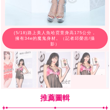
(
5
/18)路上美人魚哈霓萱身高175公分，
擁有34e的魔鬼身材。（記者邱榮吉/攝
影）
推薦圖輯