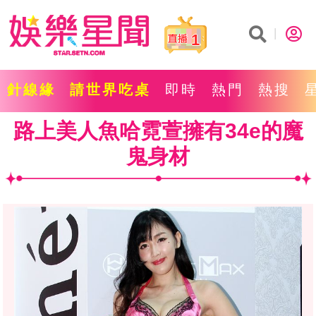
1
針線緣
請世界吃桌
即時
熱門
熱搜
路上美人魚哈霓萱擁有34e的魔
鬼身材