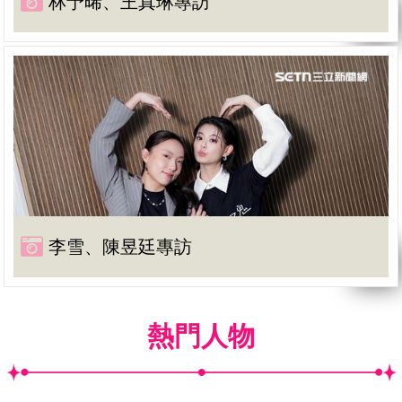
林予晞、王真琳專訪
李雪、陳昱廷專訪
熱門人物