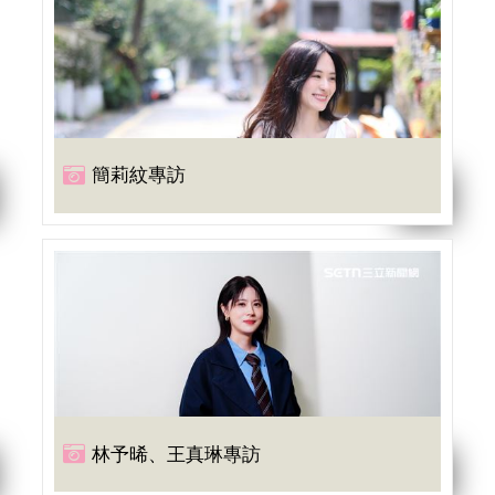
簡莉紋專訪
林予晞、王真琳專訪