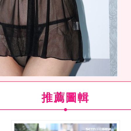
75公分，擁有34e的魔鬼身材。（記者邱榮吉/攝影）
推薦圖輯