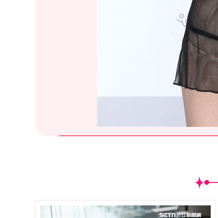
(
16
/18)路上美人魚哈霓萱身高1