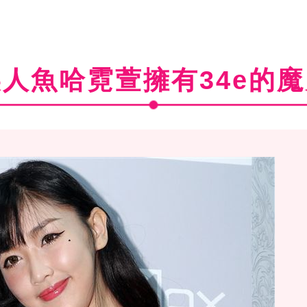
人魚哈霓萱擁有34e的