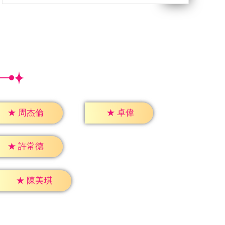
★
卓偉
★
周杰倫
★
許常德
★
陳美琪