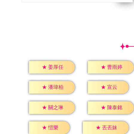
★
姜厚任
★
曹雨婷
★
宣云
★
潘瑋柏
★
關之琳
★
陳泰銘
★
愷樂
★
丟丟妹