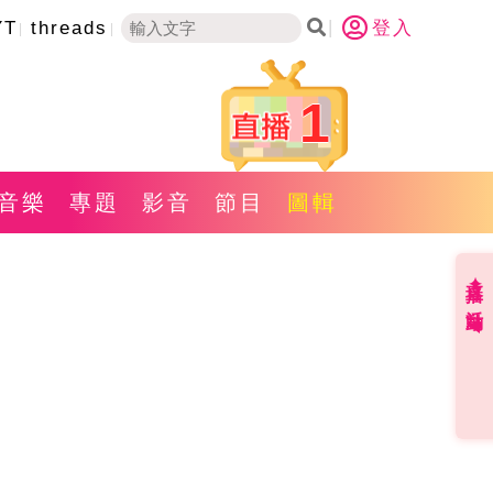
YT
threads
登入
1
音樂
專題
影音
節目
圖輯
直播✦活動