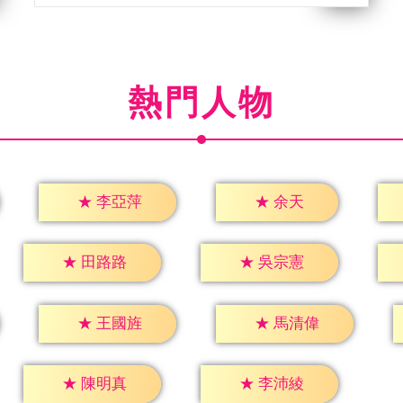
熱門人物
★
余天
★
李亞萍
★
田路路
★
吳宗憲
★
王國旌
★
馬清偉
★
陳明真
★
李沛綾