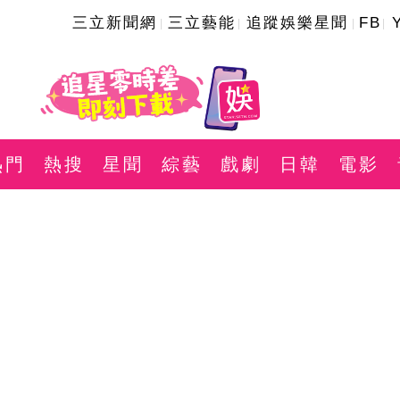
三立新聞網
三立藝能
追蹤娛樂星聞
FB
熱門
熱搜
星聞
綜藝
戲劇
日韓
電影