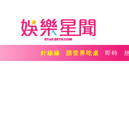
針線緣
請世界吃桌
即時