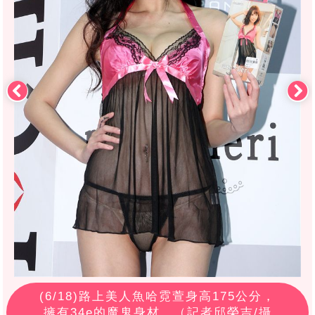
(
6
/18)路上美人魚哈霓萱身高175公分，
擁有34e的魔鬼身材。（記者邱榮吉/攝