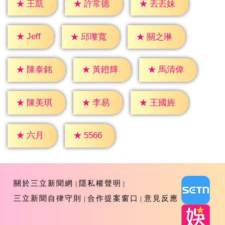
★
王凱
★
許常德
★
丟丟妹
★
Jeff
★
邱瓈寬
★
關之琳
★
陳泰銘
★
黃鐙輝
★
馬清偉
★
李易
★
陳美琪
★
王國旌
★
六月
★
5566
關於三立新聞網
隱私權聲明
三立新聞自律守則
合作提案窗口
意見反應