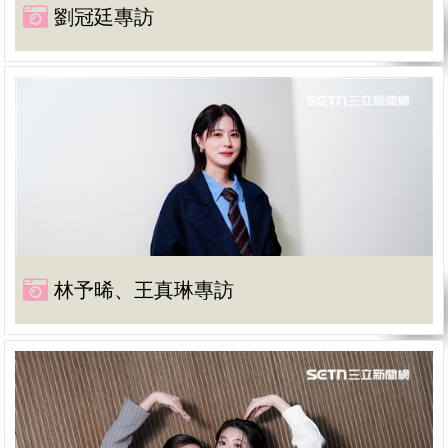
劉冠廷專訪
林予晞、王真琳專訪