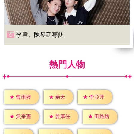
李雪、陳昱廷專訪
熱門人物
★
余天
★
曹雨婷
★
李亞萍
★
吳宗憲
★
姜厚任
★
田路路