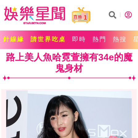
1
針線緣
請世界吃桌
即時
熱門
熱搜
路上美人魚哈霓萱擁有34e的魔
鬼身材