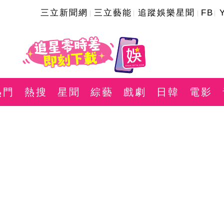
三立新聞網
三立藝能
追蹤娛樂星聞
FB
熱門
熱搜
星聞
綜藝
戲劇
日韓
電影