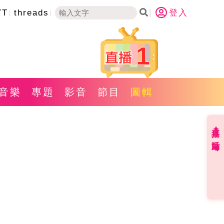
YT
threads
登入
1
音樂
專題
影音
節目
圖輯
直播✦活動