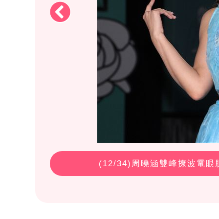
(
12
/34)周曉涵雙峰撩波電