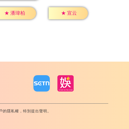
★
宣云
★
潘瑋柏
戶的隱私權，特別提出聲明。
內湖區舊宗路一段159號 02-8792-8888