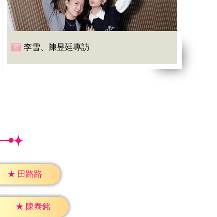
李雪、陳昱廷專訪
★
田路路
★
陳泰銘