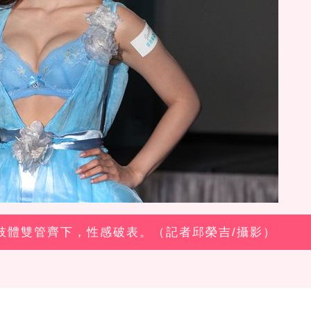
眼肢體雙管齊下，性感破表。（記者邱榮吉/攝影）