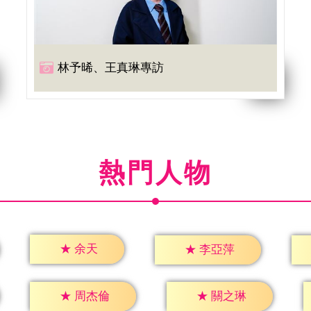
林予晞、王真琳專訪
熱門人物
★
余天
★
李亞萍
★
周杰倫
★
關之琳