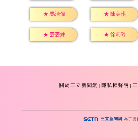
★
馬清偉
★
陳美琪
★
丟丟妹
★
徐莉玲
關於三立新聞網
隱私權聲明
三
三立新聞網
為了提
Copyright ©2026 Sanlih E