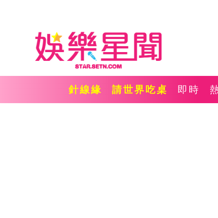
針線緣
請世界吃桌
即時