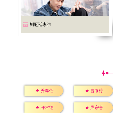
劉冠廷專訪
★
姜厚任
★
曹雨婷
★
許常德
★
吳宗憲