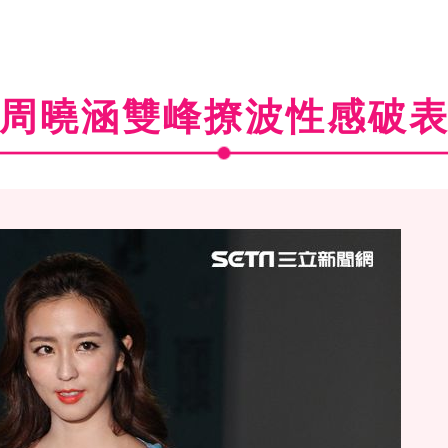
周曉涵雙峰撩波性感破