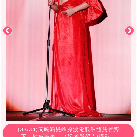
(
33
/34)周曉涵雙峰撩波電眼肢體雙管齊
下，性感破表。（記者邱榮吉/攝影）