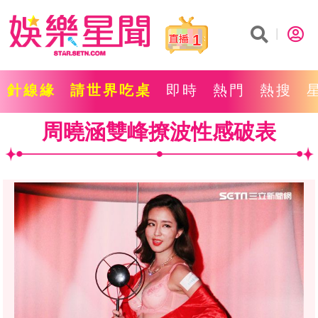
1
針線緣
請世界吃桌
即時
熱門
熱搜
周曉涵雙峰撩波性感破表