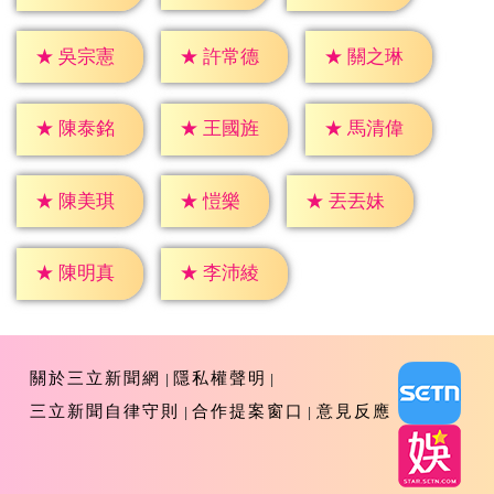
★
吳宗憲
★
許常德
★
關之琳
★
陳泰銘
★
王國旌
★
馬清偉
★
愷樂
★
陳美琪
★
丟丟妹
★
陳明真
★
李沛綾
關於三立新聞網
隱私權聲明
三立新聞自律守則
合作提案窗口
意見反應