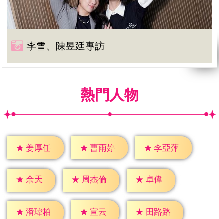
李雪、陳昱廷專訪
熱門人物
★
姜厚任
★
曹雨婷
★
李亞萍
★
余天
★
卓偉
★
周杰倫
★
宣云
★
潘瑋柏
★
田路路