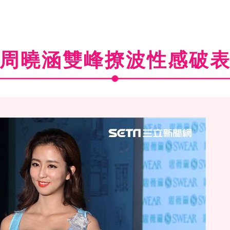
周曉涵雙峰撩波性感破