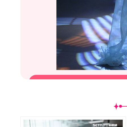
(
27
/34)周曉涵雙峰撩波電