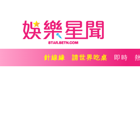
針線緣
請世界吃桌
即時