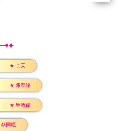
★
余天
★
陳泰銘
★
馬清偉
蔡阿嘎