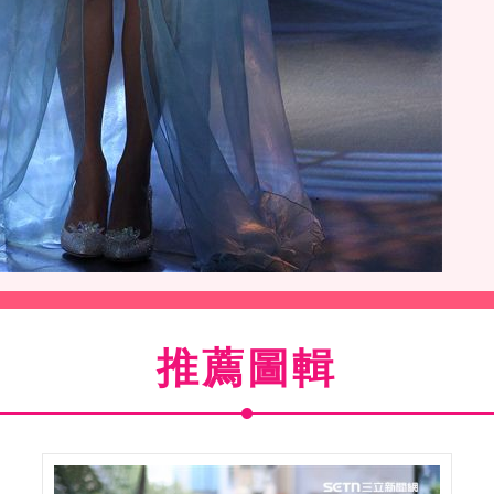
眼肢體雙管齊下，性感破表。（記者邱榮吉/攝影）
推薦圖輯