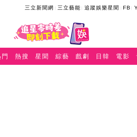
三立新聞網
三立藝能
追蹤娛樂星聞
FB
熱門
熱搜
星聞
綜藝
戲劇
日韓
電影