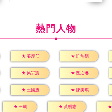
熱門人物
★
姜厚任
★
許常德
★
吳宗憲
★
關之琳
★
王國旌
★
陳美琪
★
王凱
★
黃明志
★