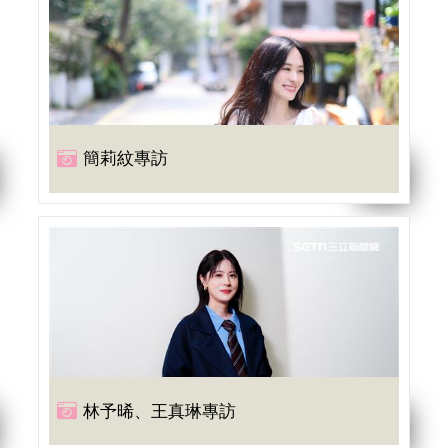
簡莉紋專訪
林予晞、王真琳專訪