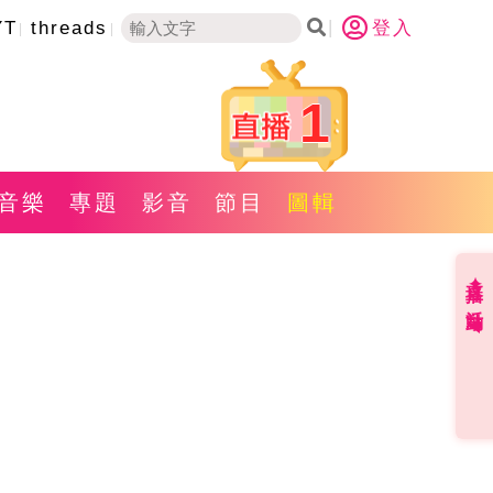
YT
threads
登入
1
音樂
專題
影音
節目
圖輯
直播✦活動