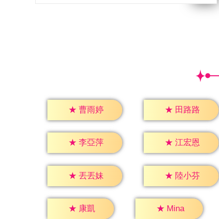
★
曹雨婷
★
田路路
★
李亞萍
★
江宏恩
★
丟丟妹
★
陸小芬
★
康凱
★
Mina