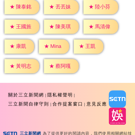
★
陳泰銘
★
丟丟妹
★
陸小芬
★
王國旌
★
陳美琪
★
馬清偉
★
康凱
★
王凱
★
Mina
★
黃明志
★
蔡阿嘎
關於三立新聞網
隱私權聲明
三立新聞自律守則
合作提案窗口
意見反應
三立新聞網
為了提供更好的閱讀內容，我們使用相關網站技