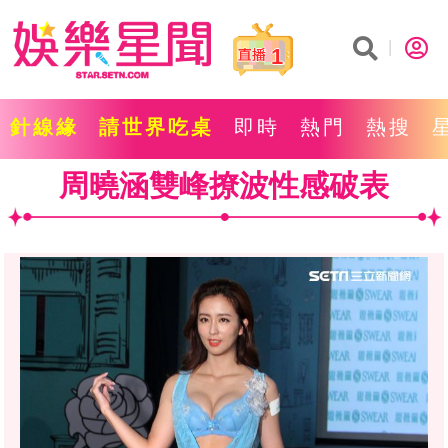
1
針線緣
請世界吃桌
即時
熱門
熱搜
周曉涵雙峰撩波性感破表