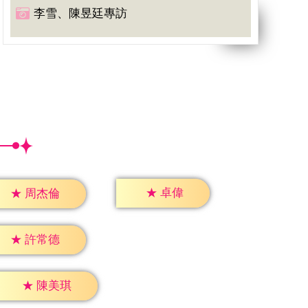
李雪、陳昱廷專訪
★
卓偉
★
周杰倫
★
許常德
★
陳美琪