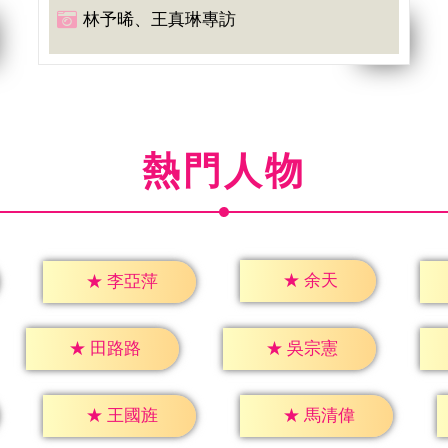
林予晞、王真琳專訪
熱門人物
★
余天
★
李亞萍
★
田路路
★
吳宗憲
★
王國旌
★
馬清偉