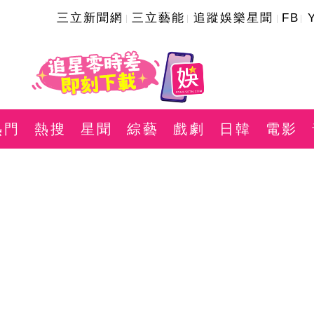
三立新聞網
三立藝能
追蹤娛樂星聞
FB
熱門
熱搜
星聞
綜藝
戲劇
日韓
電影