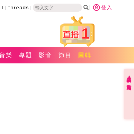
YT
threads
登入
1
音樂
專題
影音
節目
圖輯
直播✦活動