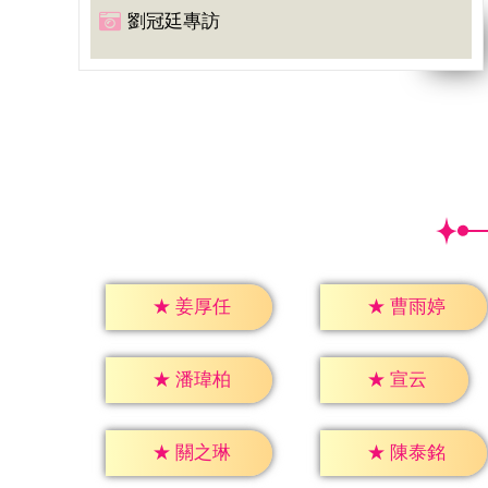
劉冠廷專訪
★
姜厚任
★
曹雨婷
★
宣云
★
潘瑋柏
★
關之琳
★
陳泰銘