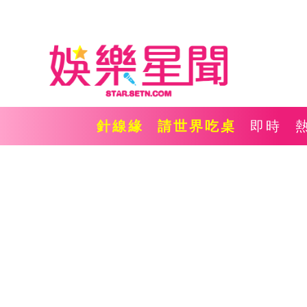
針線緣
請世界吃桌
即時