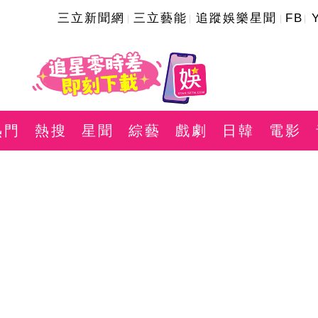
三立新聞網
三立藝能
追蹤娛樂星聞
FB
熱門
熱搜
星聞
綜藝
戲劇
日韓
電影