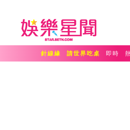
針線緣
請世界吃桌
即時