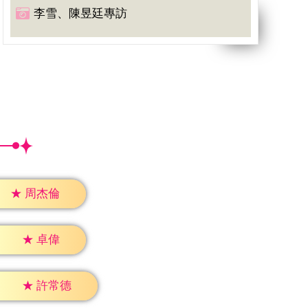
李雪、陳昱廷專訪
★
周杰倫
★
卓偉
★
許常德