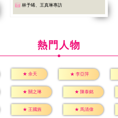
林予晞、王真琳專訪
熱門人物
★
余天
★
李亞萍
★
關之琳
★
陳泰銘
★
王國旌
★
馬清偉