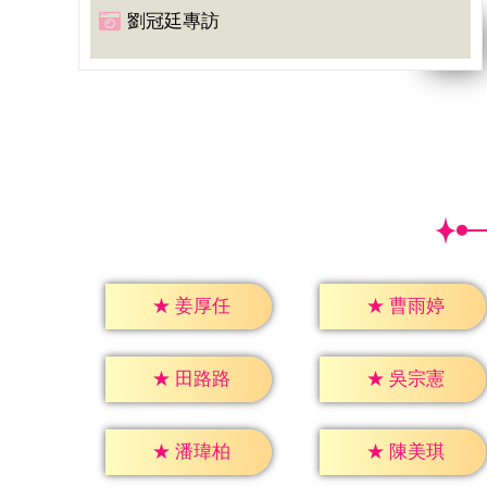
劉冠廷專訪
★
姜厚任
★
曹雨婷
★
田路路
★
吳宗憲
★
潘瑋柏
★
陳美琪