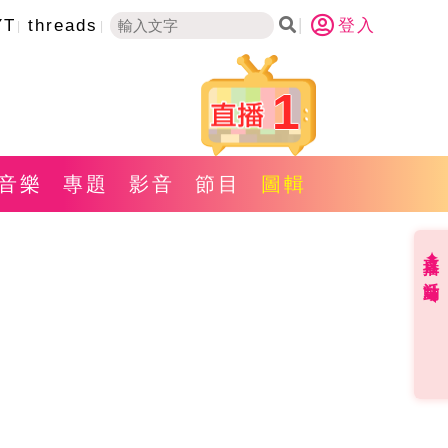
YT
threads
登入
1
音樂
專題
影音
節目
圖輯
直播✦活動