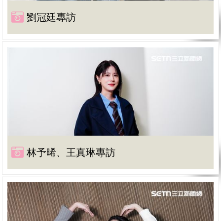
劉冠廷專訪
林予晞、王真琳專訪