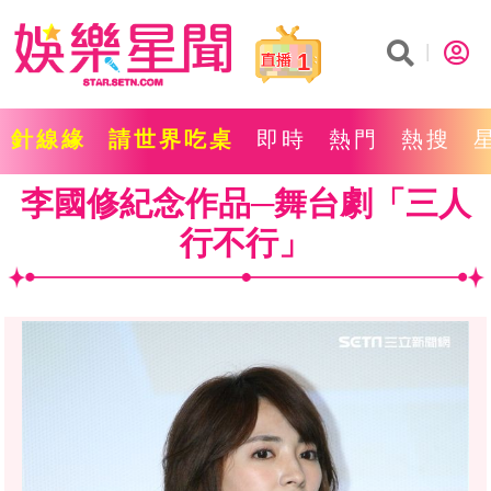
1
針線緣
請世界吃桌
即時
熱門
熱搜
李國修紀念作品─舞台劇「三人
行不行」