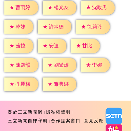
★
曹雨婷
★
楊光友
★
沈政男
★
乾妹
★
許常德
★
徐莉玲
★
茜拉
★
安迪
★
甘比
★
李娜
★
陳凱韻
★
劉鑾雄
★
孔麗梅
★
雅典娜
關於三立新聞網
隱私權聲明
三立新聞自律守則
合作提案窗口
意見反應