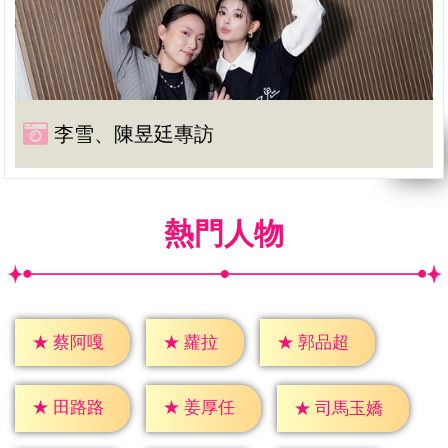
李雪、陳昱廷專訪
熱門人物
★
蘿拉
★
蔡阿嘎
★
郭品超
★
田路路
★
姜厚任
★
司馬玉嬌