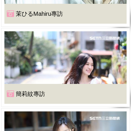
茉ひるMahiru專訪
簡莉紋專訪