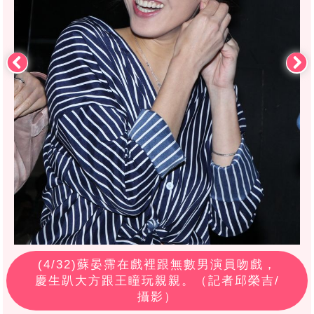
(
4
/32)蘇晏霈在戲裡跟無數男演員吻戲，
慶生趴大方跟王瞳玩親親。（記者邱榮吉/
攝影）