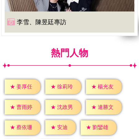
李雪、陳昱廷專訪
熱門人物
★
姜厚任
★
徐莉玲
★
楊光友
★
曹雨婷
★
沈政男
★
連勝文
★
安迪
★
蔡依珊
★
劉鑾雄