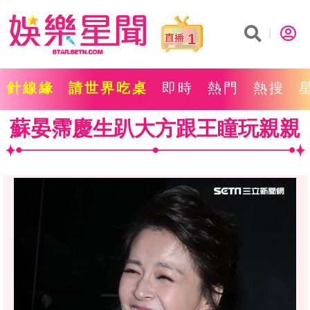
1
針線緣
請世界吃桌
即時
熱門
熱搜
蘇晏霈慶生趴大方跟王瞳玩親親