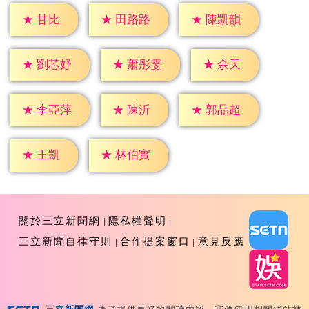
★
甘比
★
田路路
★
陳凱韻
★
余天
★
劉芯妤
★
蕭彤雯
★
陳沂
★
李亞萍
★
郭品超
★
王凱
★
林伯實
關於三立新聞網
隱私權聲明
三立新聞自律守則
合作提案窗口
意見反應