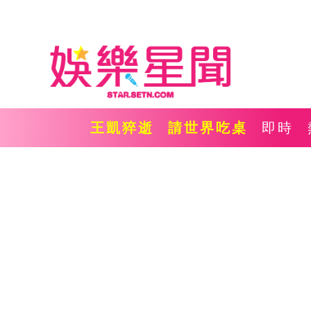
王凱猝逝
請世界吃桌
即時