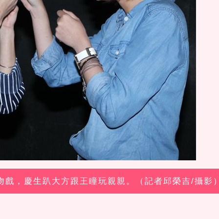
員吻戲，慶生趴大方跟王瞳玩親親。（記者邱榮吉/攝影