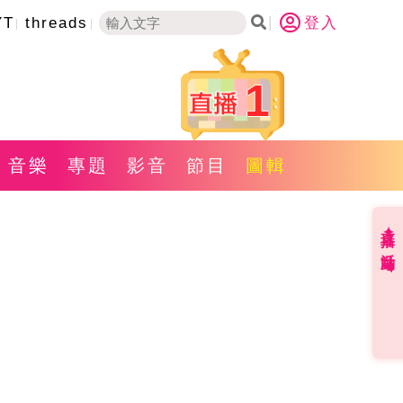
YT
threads
登入
1
音樂
專題
影音
節目
圖輯
直播✦活動