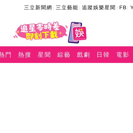
三立新聞網
三立藝能
追蹤娛樂星聞
FB
熱門
熱搜
星聞
綜藝
戲劇
日韓
電影