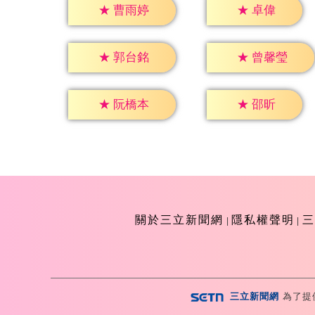
★
卓偉
★
曹雨婷
★
郭台銘
★
曾馨瑩
★
邵昕
★
阮橋本
關於三立新聞網
隱私權聲明
三
三立新聞網
為了提
Copyright ©2026 Sanlih E