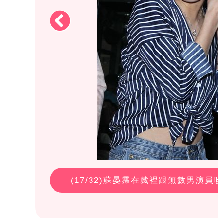
(
17
/32)蘇晏霈在戲裡跟無數男演