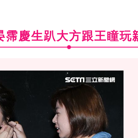
晏霈慶生趴大方跟王瞳玩