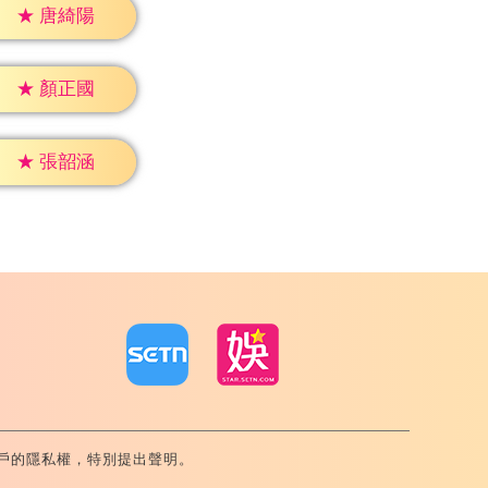
★
唐綺陽
★
顏正國
★
張韶涵
戶的隱私權，特別提出聲明。
內湖區舊宗路一段159號 02-8792-8888