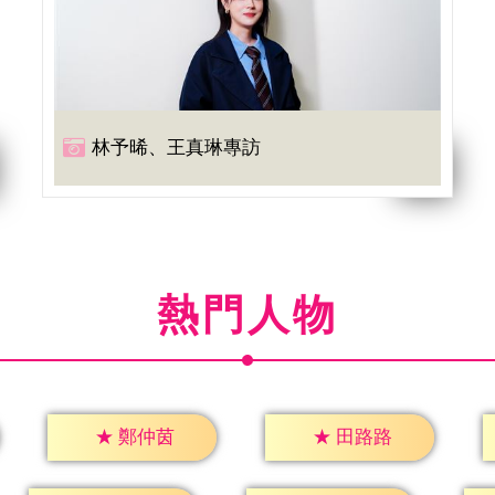
林予晞、王真琳專訪
熱門人物
★
鄭仲茵
★
田路路