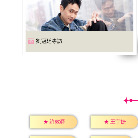
劉冠廷專訪
★
許效舜
★
王宇婕