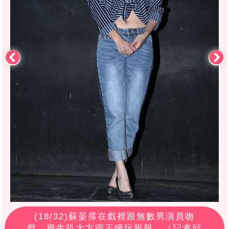
(
18
/32)蘇晏霈在戲裡跟無數男演員吻
戲，慶生趴大方跟王瞳玩親親。（記者邱