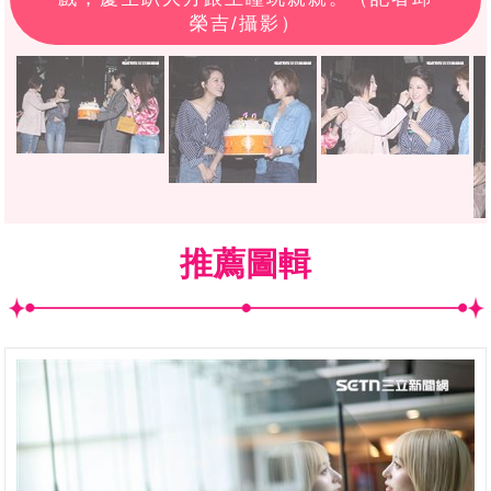
榮吉/攝影）
推薦圖輯