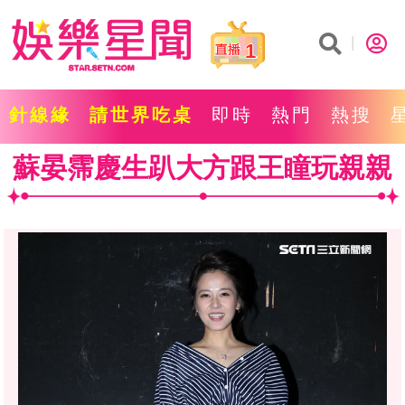
1
針線緣
請世界吃桌
即時
熱門
熱搜
蘇晏霈慶生趴大方跟王瞳玩親親