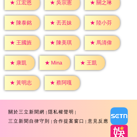
★
江宏恩
★
吳宗憲
★
關之琳
★
陳泰銘
★
丟丟妹
★
陸小芬
★
王國旌
★
陳美琪
★
馬清偉
★
康凱
★
王凱
★
Mina
★
黃明志
★
蔡阿嘎
關於三立新聞網
隱私權聲明
三立新聞自律守則
合作提案窗口
意見反應