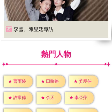
李雪、陳昱廷專訪
熱門人物
★
曹雨婷
★
田路路
★
姜厚任
★
余天
★
許常德
★
李亞萍