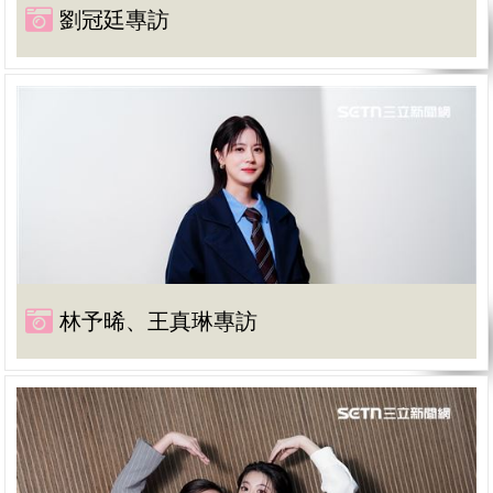
劉冠廷專訪
林予晞、王真琳專訪