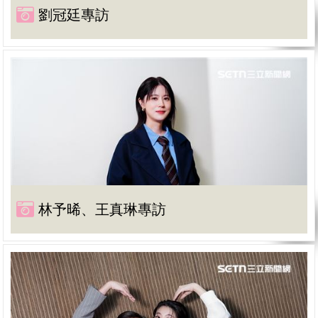
劉冠廷專訪
林予晞、王真琳專訪