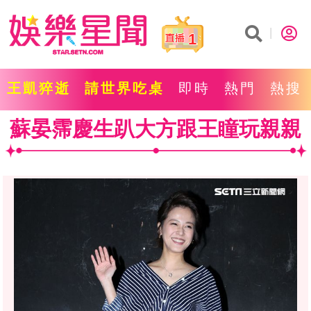
1
王凱猝逝
請世界吃桌
即時
熱門
熱搜
蘇晏霈慶生趴大方跟王瞳玩親親