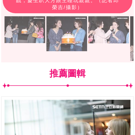
戲，慶生趴大方跟王瞳玩親親。（記者邱
榮吉/攝影）
推薦圖輯