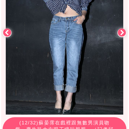
(
12
/32)蘇晏霈在戲裡跟無數男演員吻