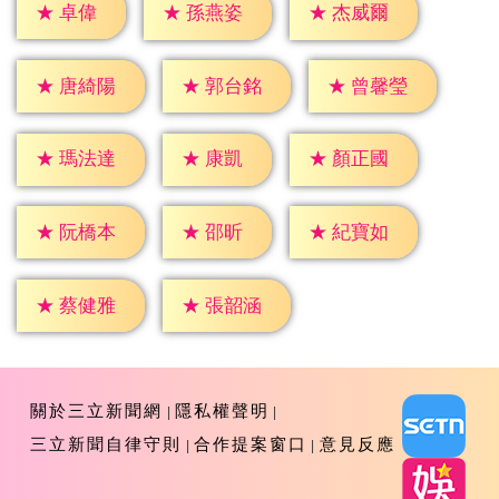
★
卓偉
★
孫燕姿
★
杰威爾
★
唐綺陽
★
郭台銘
★
曾馨瑩
★
康凱
★
瑪法達
★
顏正國
★
邵昕
★
阮橋本
★
紀寶如
★
蔡健雅
★
張韶涵
關於三立新聞網
隱私權聲明
三立新聞自律守則
合作提案窗口
意見反應