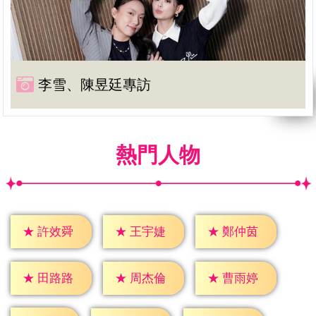
李雪、陳昱廷專訪
熱門人物
★
許效舜
★
王宇婕
★
鄭仲茵
★
田路路
★
周杰倫
★
曹雨婷