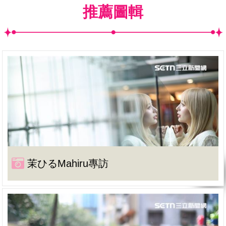
推薦圖輯
茉ひるMahiru專訪