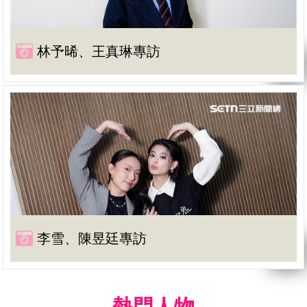
林予晞、王真琳專訪
李雪、陳昱廷專訪
熱門人物