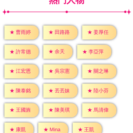
★
曹雨婷
★
田路路
★
姜厚任
★
余天
★
許常德
★
李亞萍
★
江宏恩
★
吳宗憲
★
關之琳
★
陳泰銘
★
丟丟妹
★
陸小芬
★
王國旌
★
陳美琪
★
馬清偉
★
康凱
★
王凱
★
Mina