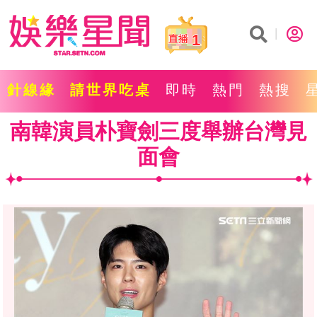
1
針線緣
請世界吃桌
即時
熱門
熱搜
南韓演員朴寶劍三度舉辦台灣見
面會