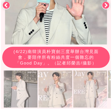
(
4
/22)南韓演員朴寶劍三度舉辦台灣見面
會，要陪伴所有粉絲共度一個難忘的
「Good Day」。（記者邱榮吉/攝影）