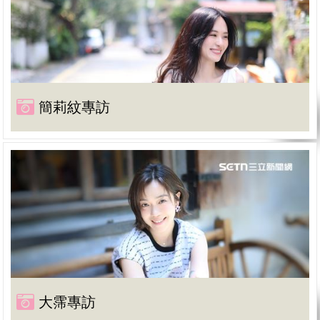
簡莉紋專訪
大霈專訪