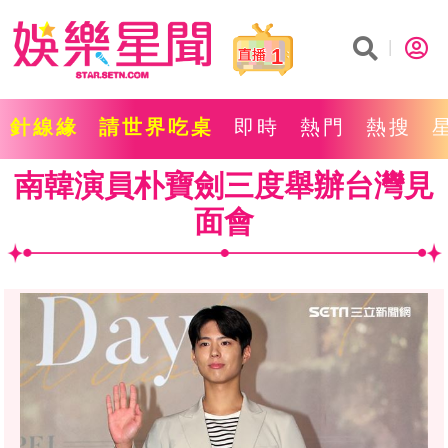
1
針線緣
請世界吃桌
即時
熱門
熱搜
南韓演員朴寶劍三度舉辦台灣見
面會