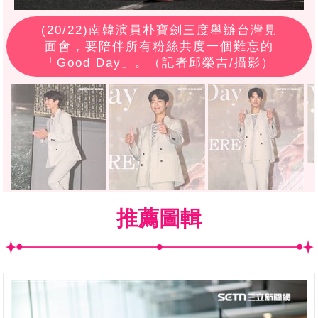
(
20
/22)南韓演員朴寶劍三度舉辦台灣見
面會，要陪伴所有粉絲共度一個難忘的
「Good Day」。（記者邱榮吉/攝影）
推薦圖輯