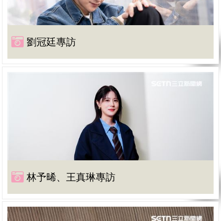
劉冠廷專訪
林予晞、王真琳專訪