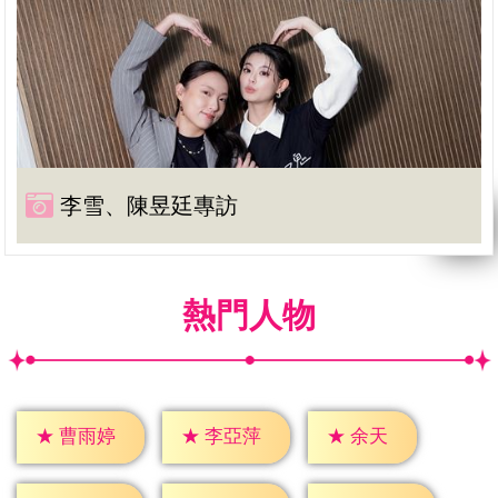
李雪、陳昱廷專訪
熱門人物
★
余天
★
曹雨婷
★
李亞萍