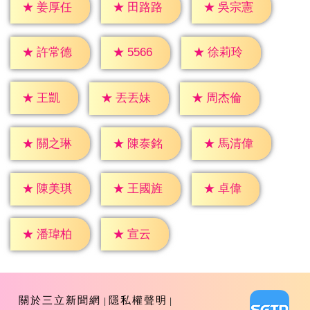
★
姜厚任
★
田路路
★
吳宗憲
★
5566
★
許常德
★
徐莉玲
★
王凱
★
丟丟妹
★
周杰倫
★
關之琳
★
陳泰銘
★
馬清偉
★
卓偉
★
陳美琪
★
王國旌
★
宣云
★
潘瑋柏
關於三立新聞網
隱私權聲明