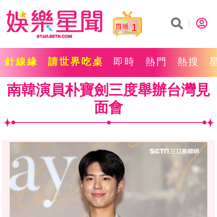
1
針線緣
請世界吃桌
即時
熱門
熱搜
南韓演員朴寶劍三度舉辦台灣見
面會