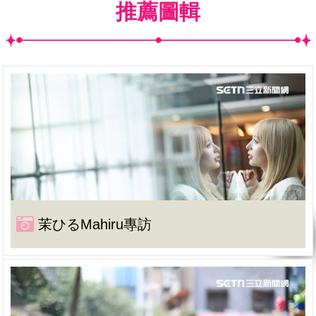
推薦圖輯
茉ひるMahiru專訪