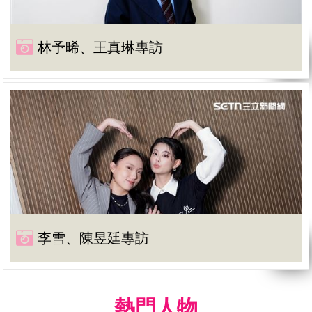
林予晞、王真琳專訪
李雪、陳昱廷專訪
熱門人物