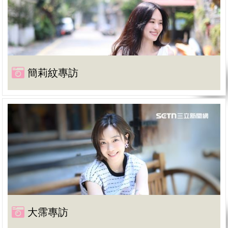
簡莉紋專訪
大霈專訪