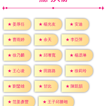
★
安迪
★
姜厚任
★
楊光友
★
余天
★
曹雨婷
★
李亞萍
★
徐乃麟
★
邱瓈寬
★
楊丞琳
★
王心凌
★
田路路
★
徐莉玲
★
甘比
★
劉鑾雄
★
陳凱韻
★
范姜彥豐
★
王子邱勝翊