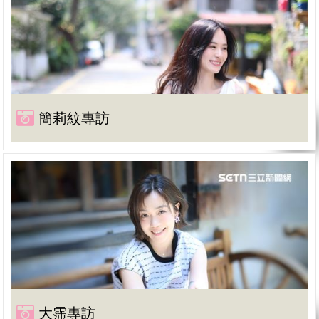
簡莉紋專訪
大霈專訪