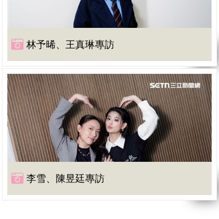
林予晞、王真琳專訪
李雪、陳昱廷專訪