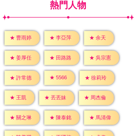
熱門人物
★
余天
★
曹雨婷
★
李亞萍
★
姜厚任
★
田路路
★
吳宗憲
★
5566
★
許常德
★
徐莉玲
★
王凱
★
丟丟妹
★
周杰倫
★
關之琳
★
陳泰銘
★
馬清偉