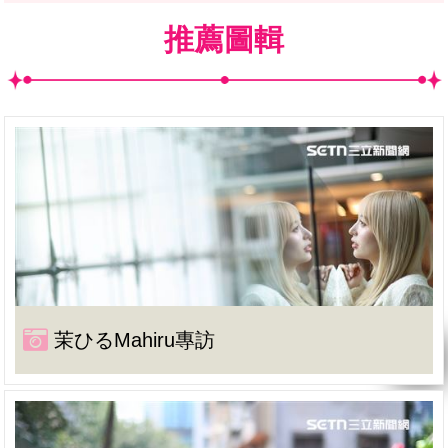
推薦圖輯
茉ひるMahiru專訪