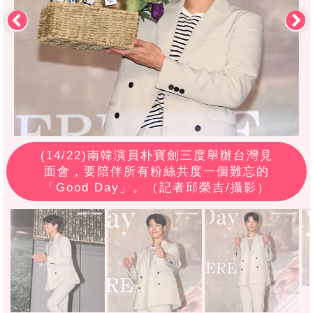
(
14
/22)南韓演員朴寶劍三度舉辦台灣見
面會，要陪伴所有粉絲共度一個難忘的
「Good Day」。（記者邱榮吉/攝影）