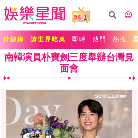
1
針線緣
請世界吃桌
即時
熱門
熱搜
南韓演員朴寶劍三度舉辦台灣見
面會