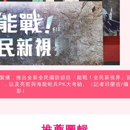
合作製播，推出全新全民國防節目「能戰！全民新視界」
』，以及亮哲與海龍蛙兵PK大考驗。（記者邱榮吉/攝
影）