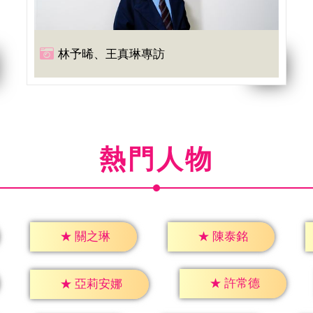
林予晞、王真琳專訪
熱門人物
★
關之琳
★
陳泰銘
★
許常德
★
亞莉安娜