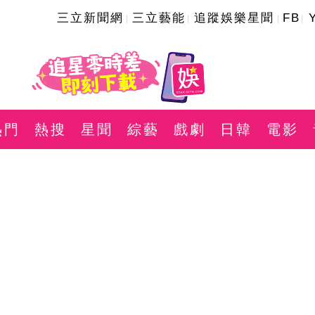
三立新聞網
三立藝能
追蹤娛樂星聞
FB
熱門
熱搜
星聞
綜藝
戲劇
日韓
電影