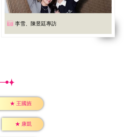
李雪、陳昱廷專訪
★
王國旌
★
康凱