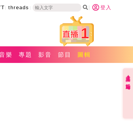
YT
threads
登入
1
音樂
專題
影音
節目
圖輯
直播✦活動