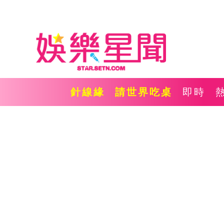
針線緣
請世界吃桌
即時