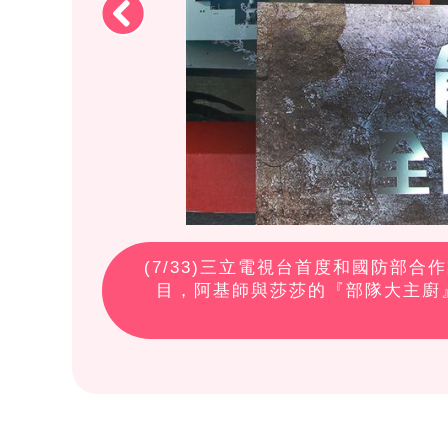
(
7
/33)三立電視台首度和國防部
目，阿基師與莎莎的『部隊大主廚