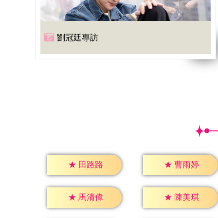
劉冠廷專訪
★
田路路
★
曹雨婷
★
馬清偉
★
陳美琪