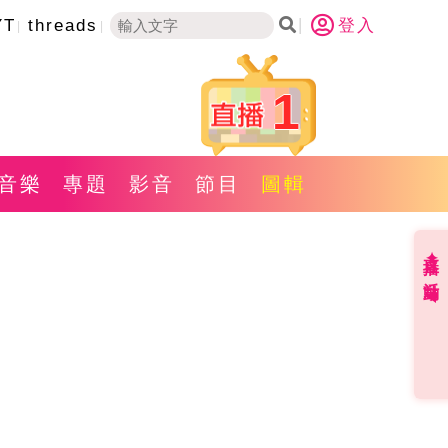
YT
threads
登入
1
音樂
專題
影音
節目
圖輯
直播✦活動