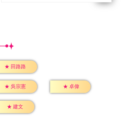
★
田路路
★
卓偉
★
吳宗憲
★
建文