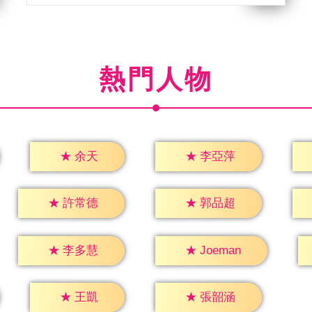
熱門人物
★
余天
★
李亞萍
★
許常德
★
郭品超
★
李多慧
★
Joeman
★
王凱
★
張韶涵