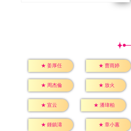
★
姜厚任
★
曹雨婷
★
放火
★
周杰倫
★
宣云
★
潘瑋柏
★
鍾鎮濤
★
章小蕙