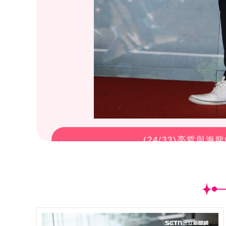
(
24
/33)亮哲與海