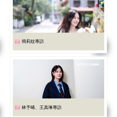
簡莉紋專訪
林予晞、王真琳專訪