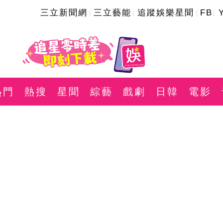
三立新聞網
三立藝能
追蹤娛樂星聞
FB
熱門
熱搜
星聞
綜藝
戲劇
日韓
電影