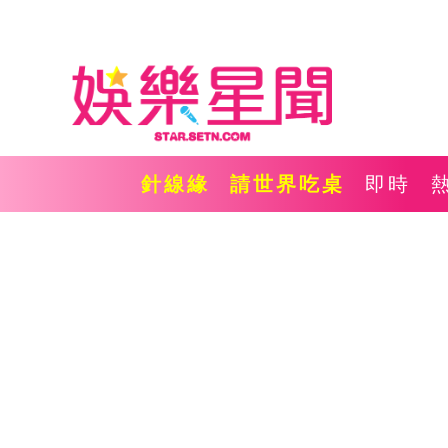
針線緣
請世界吃桌
即時