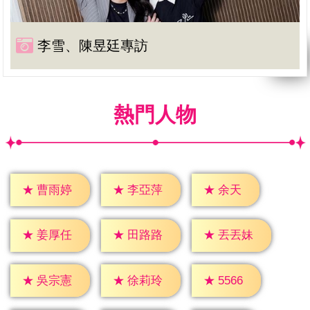
李雪、陳昱廷專訪
熱門人物
★
余天
★
曹雨婷
★
李亞萍
★
姜厚任
★
田路路
★
丟丟妹
★
5566
★
吳宗憲
★
徐莉玲