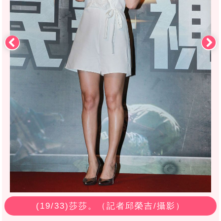
(
19
/33)莎莎。（記者邱榮吉/攝影）