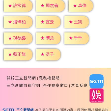
★
卓偉
★
許常德
★
周杰倫
★
宣云
★
王凱
★
潘瑋柏
★
隋棠
★
千千
★
孫德榮
★
浩子
★
藍正龍
關於三立新聞網
隱私權聲明
三立新聞自律守則
合作提案窗口
意見反應
三立新聞網
為了提供更好的閱讀內容，我們使用相關網站技