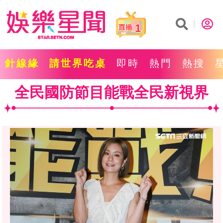
1
針線緣
請世界吃桌
即時
熱門
熱搜
全民國防節目能戰全民新視界