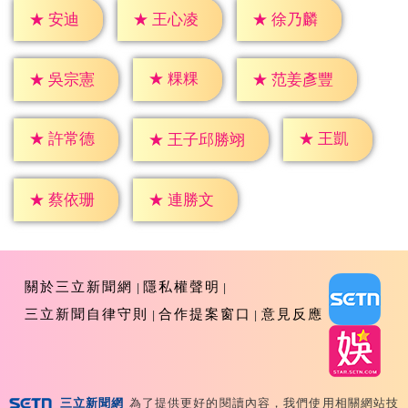
★
安迪
★
王心凌
★
徐乃麟
★
粿粿
★
吳宗憲
★
范姜彥豐
★
王凱
★
許常德
★
王子邱勝翊
★
蔡依珊
★
連勝文
關於三立新聞網
隱私權聲明
三立新聞自律守則
合作提案窗口
意見反應
三立新聞網
為了提供更好的閱讀內容，我們使用相關網站技