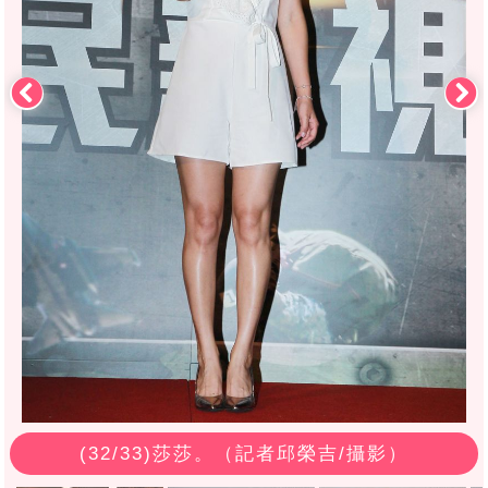
(
32
/33)莎莎。（記者邱榮吉/攝影）