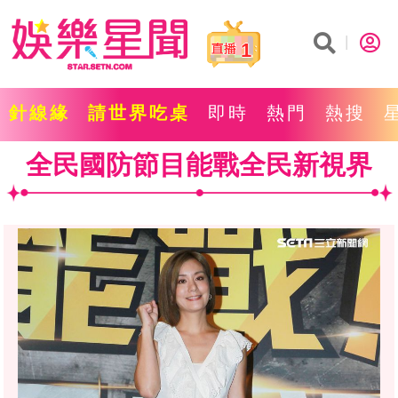
1
針線緣
請世界吃桌
即時
熱門
熱搜
全民國防節目能戰全民新視界