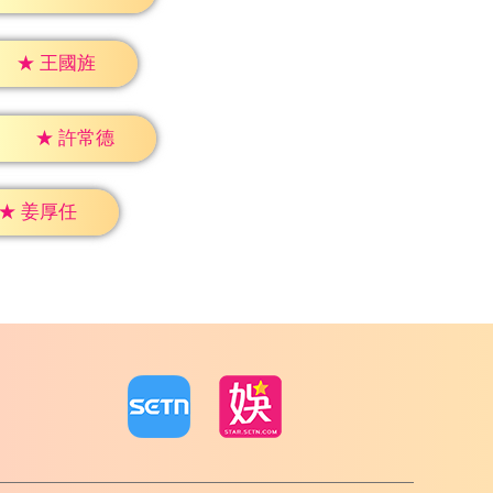
★
王國旌
★
許常德
★
姜厚任