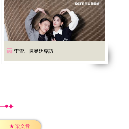
李雪、陳昱廷專訪
★
梁文音