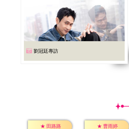
劉冠廷專訪
★
田路路
★
曹雨婷