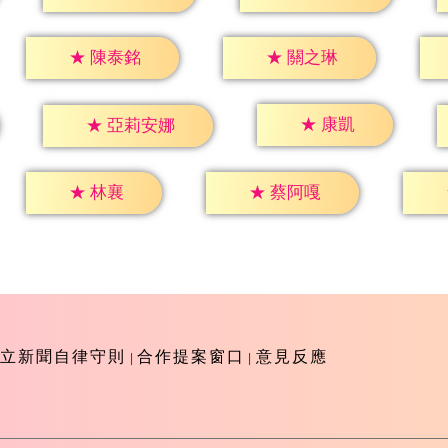
★
陳泰銘
★
關之琳
★
康凱
★
亞莉安娜
★
林襄
★
蔡阿嘎
立新聞自律守則
合作提案窗口
意見反應