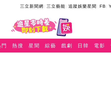
三立新聞網
三立藝能
追蹤娛樂星聞
FB
熱門
熱搜
星聞
綜藝
戲劇
日韓
電影