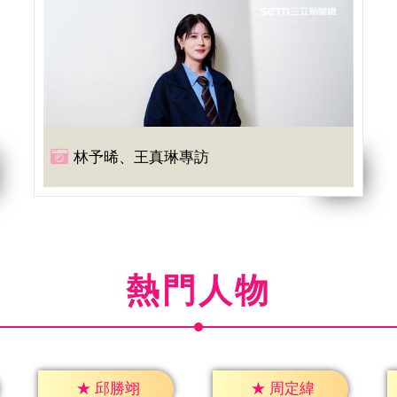
林予晞、王真琳專訪
熱門人物
★
邱勝翊
★
周定緯