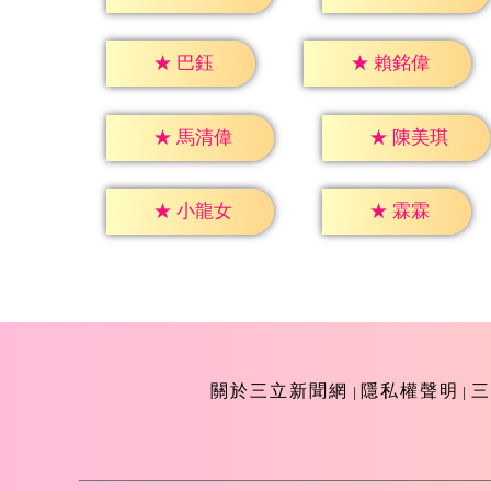
★
巴鈺
★
賴銘偉
★
馬清偉
★
陳美琪
★
霖霖
★
小龍女
關於三立新聞網
隱私權聲明
三