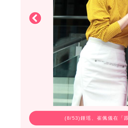
(
8
/53)鍾瑶、崔佩儀在