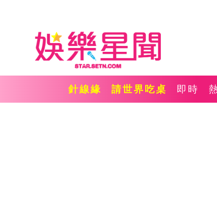
針線緣
請世界吃桌
即時