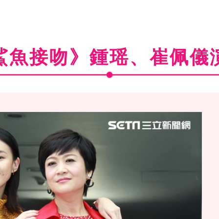
鯊魚接吻》鍾瑶、崔佩儀