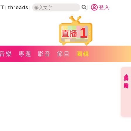
YT
threads
登入
1
音樂
專題
影音
節目
圖輯
直播✦活動