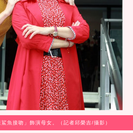
「跟鯊魚接吻」飾演母女。（記者邱榮吉/攝影）