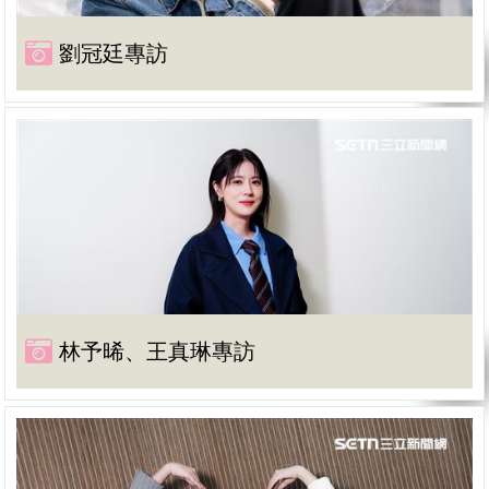
劉冠廷專訪
林予晞、王真琳專訪