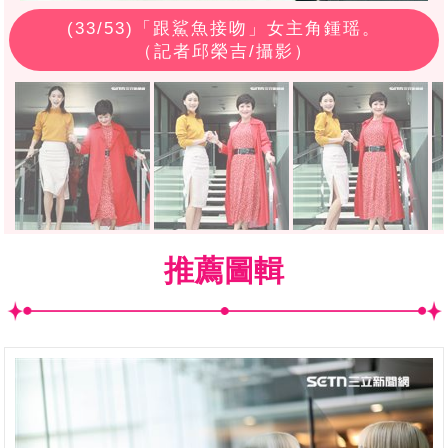
(
33
/53)「跟鯊魚接吻」女主角鍾瑶。
（記者邱榮吉/攝影）
推薦圖輯