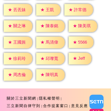
★
王凱
★
丟丟妹
★
許常德
★
關之琳
★
陳泰銘
★
陳美琪
★
5566
★
王國旌
★
馬清偉
★
Jeff
★
徐莉玲
★
邱瓈寬
★
周杰倫
★
陳明真
關於三立新聞網
隱私權聲明
三立新聞自律守則
合作提案窗口
意見反應