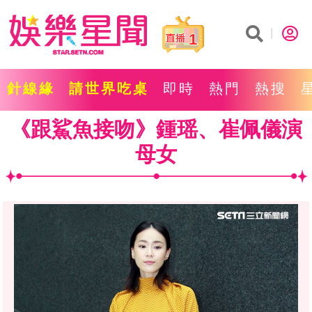
1
針線緣
請世界吃桌
即時
熱門
熱搜
《跟鯊魚接吻》鍾瑶、崔佩儀演
母女