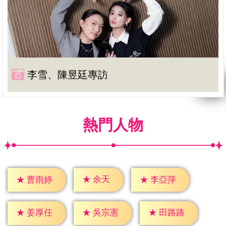
李雪、陳昱廷專訪
熱門人物
★
余天
★
曹雨婷
★
李亞萍
★
姜厚任
★
吳宗憲
★
田路路