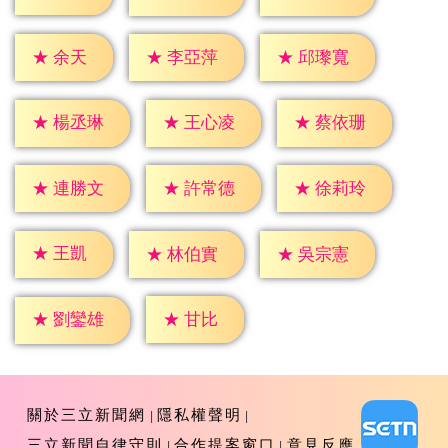
★
余天
★
李亞萍
★
邱瓈寬
★
楊丞琳
★
王心凌
★
蔡依珊
★
連勝文
★
許常德
★
徐莉玲
★
王凱
★
林伯實
★
吳宗憲
★
甘比
★
劉鑾雄
關於三立新聞網
隱私權聲明
三立新聞自律守則
合作提案窗口
意見反應