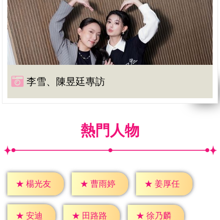
李雪、陳昱廷專訪
熱門人物
★
楊光友
★
曹雨婷
★
姜厚任
★
安迪
★
田路路
★
徐乃麟