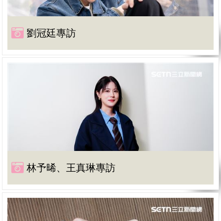
劉冠廷專訪
林予晞、王真琳專訪