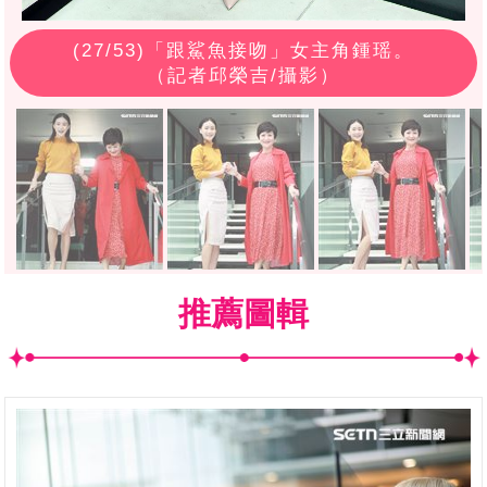
(
27
/53)「跟鯊魚接吻」女主角鍾瑶。
（記者邱榮吉/攝影）
推薦圖輯