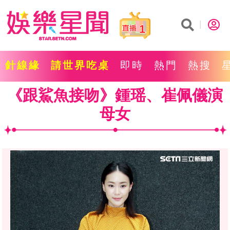
1
針線緣
請世界吃桌
即時
熱門
熱搜
《跟鯊魚接吻》鍾瑶、崔佩儀演
母女