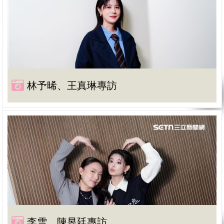
林予晞、王真琳專訪
李雪、陳昱廷專訪