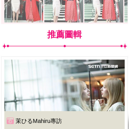
推薦圖輯
茉ひるMahiru專訪