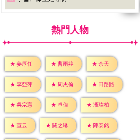
熱門人物
★
余天
★
姜厚任
★
曹雨婷
★
李亞萍
★
周杰倫
★
田路路
★
卓偉
★
吳宗憲
★
潘瑋柏
★
宣云
★
關之琳
★
陳泰銘