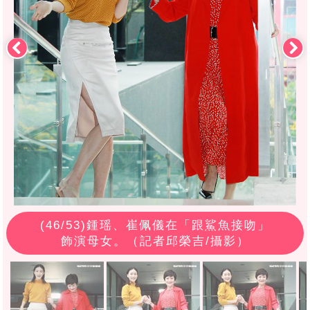
(
46
/53)鍾瑶、崔佩儀在「跟鯊魚接吻」
飾演母女。（記者邱榮吉/攝影）