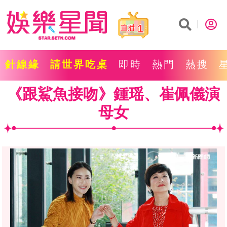
1
針線緣
請世界吃桌
即時
熱門
熱搜
《跟鯊魚接吻》鍾瑶、崔佩儀演
母女