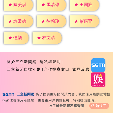
★
陳美琪
★
馬清偉
★
王國旌
★
許常德
★
徐莉玲
★
彭康育
★
愷樂
★
林文晴
關於三立新聞網
隱私權聲明
三立新聞自律守則
合作提案窗口
意見反應
三立新聞網
為了提供更好的閱讀內容，我們使用相關網站技
Copyright ©2026 Sanlih E-Television All Rights
術來改善使用者體驗，也尊重用戶的隱私權，特別提出聲明。
Reserved 版權所有 盜用必究 台北市內湖區舊宗路一段159
了解最新隱私權聲明
知道了
號 02-8792-8888