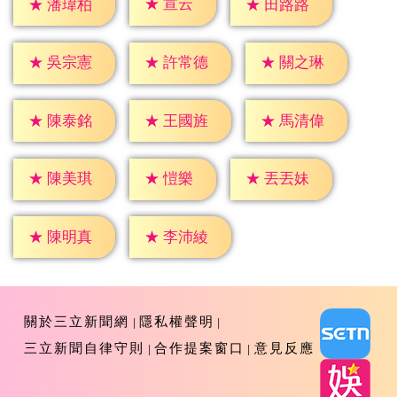
★
宣云
★
潘瑋柏
★
田路路
★
吳宗憲
★
許常德
★
關之琳
★
陳泰銘
★
王國旌
★
馬清偉
★
愷樂
★
陳美琪
★
丟丟妹
★
陳明真
★
李沛綾
關於三立新聞網
隱私權聲明
三立新聞自律守則
合作提案窗口
意見反應