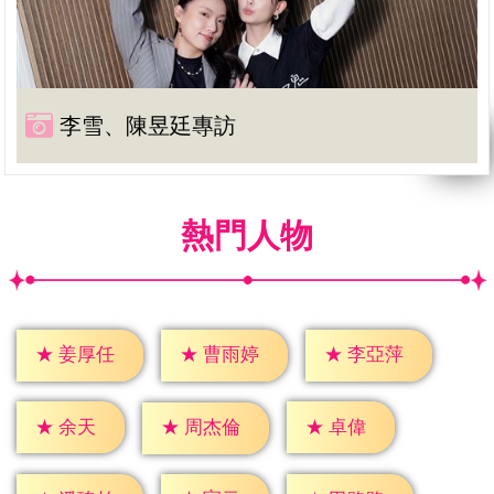
李雪、陳昱廷專訪
熱門人物
★
姜厚任
★
曹雨婷
★
李亞萍
★
余天
★
卓偉
★
周杰倫