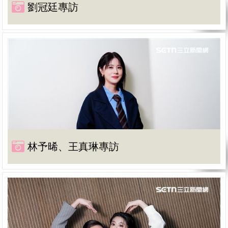
劉冠廷專訪
林予晞、王真琳專訪