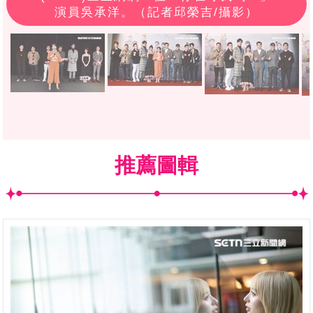
演員吳承洋。（記者邱榮吉/攝影）
推薦圖輯