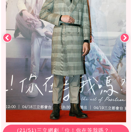
(
21
/51)三立網劇「位！你在等我嗎？」