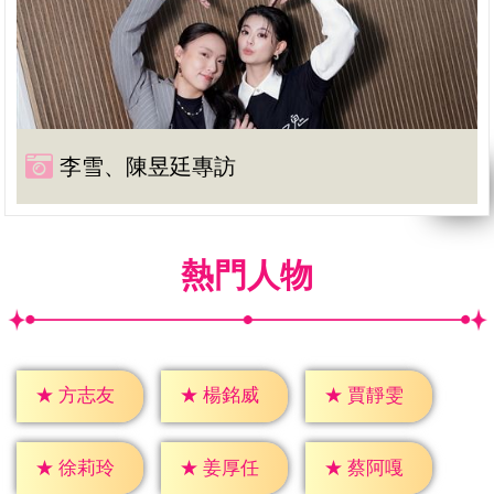
李雪、陳昱廷專訪
熱門人物
★
方志友
★
楊銘威
★
賈靜雯
★
徐莉玲
★
姜厚任
★
蔡阿嘎