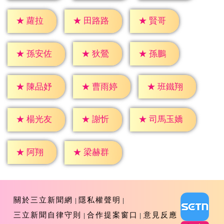
★
蘿拉
★
賢哥
★
田路路
★
狄鶯
★
孫鵬
★
孫安佐
★
陳品妤
★
曹雨婷
★
班鐵翔
★
謝忻
★
楊光友
★
司馬玉嬌
★
阿翔
★
梁赫群
關於三立新聞網
隱私權聲明
三立新聞自律守則
合作提案窗口
意見反應