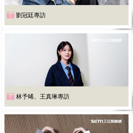
劉冠廷專訪
林予晞、王真琳專訪