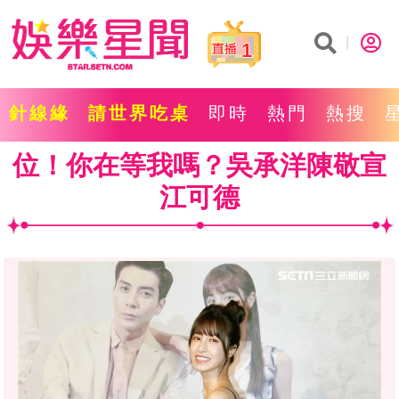
1
針線緣
請世界吃桌
即時
熱門
熱搜
位！你在等我嗎？吳承洋陳敬宣
江可德