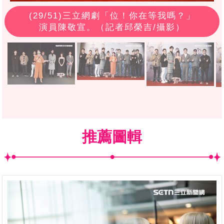
(
29
/51)三立網劇「位！你在等我嗎？」
演員陳敬宣。（記者邱榮吉/攝影）
推薦圖輯