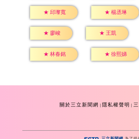
★
邱瓈寬
★
楊丞琳
★
廖峻
★
王凱
★
林春銘
★
徐熙娣
關於三立新聞網
隱私權聲明
三
三立新聞網
為了提