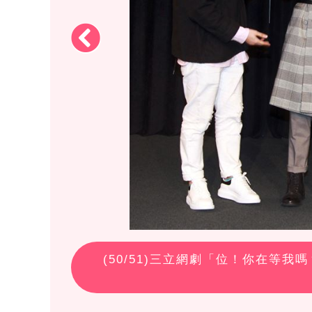
(
50
/51)三立網劇「位！你在等