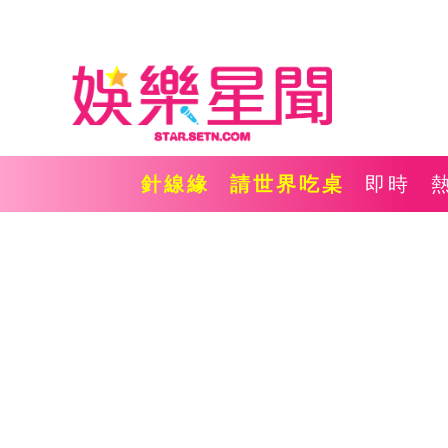
針線緣
請世界吃桌
即時