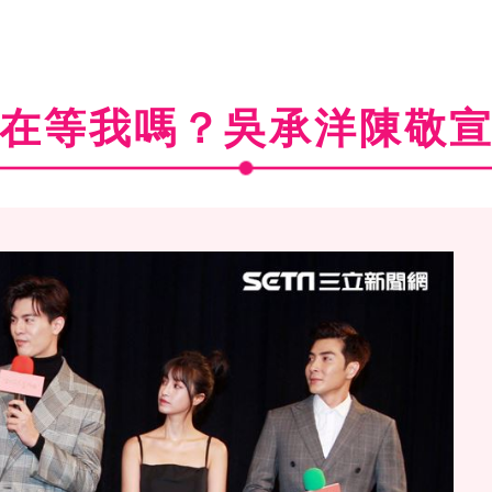
在等我嗎？吳承洋陳敬