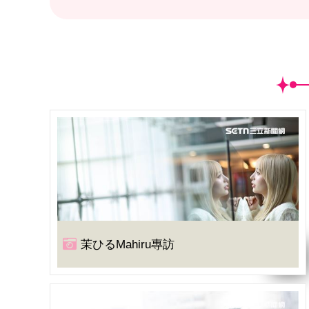
茉ひるMahiru專訪