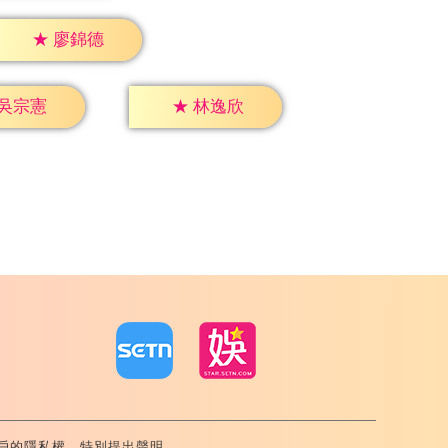
★
廖錦德
吳宗憲
★
林逸欣
戶的隱私權，特別提出聲明。