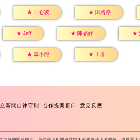
★
王心凌
★
田路路
★
Jeff
★
陳品妤
★
★
王晶
★
李小龍
立新聞自律守則
合作提案窗口
意見反應
供更好的閱讀內容，我們使用相關網站技術來改善使用者體驗，也尊重用