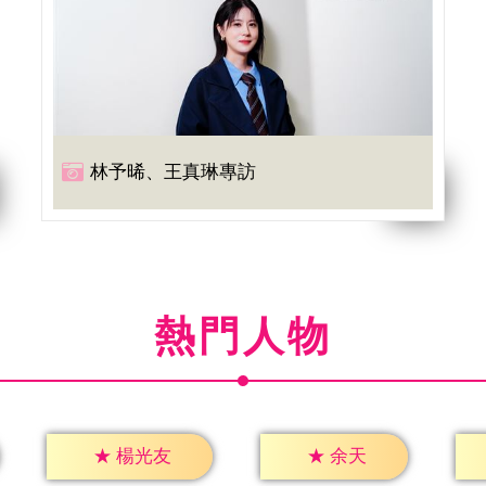
林予晞、王真琳專訪
熱門人物
★
余天
★
楊光友