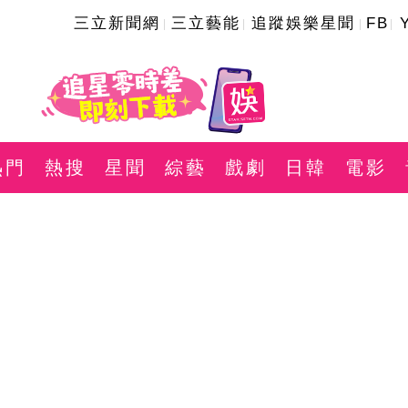
三立新聞網
三立藝能
追蹤娛樂星聞
FB
熱門
熱搜
星聞
綜藝
戲劇
日韓
電影