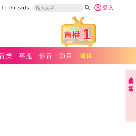
YT
threads
登入
1
音樂
專題
影音
節目
圖輯
直播✦活動