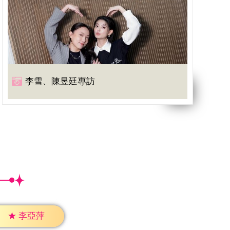
李雪、陳昱廷專訪
★
李亞萍