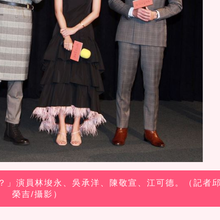
我嗎？」演員林埈永、吳承洋、陳敬宣、江可德。（記者
榮吉/攝影）