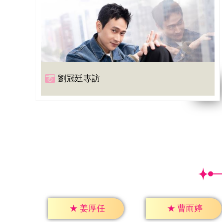
劉冠廷專訪
★
姜厚任
★
曹雨婷