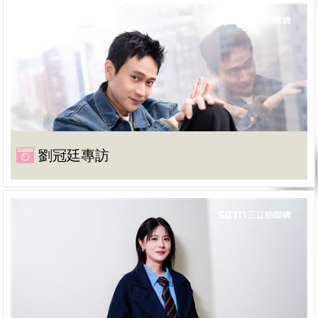
劉冠廷專訪